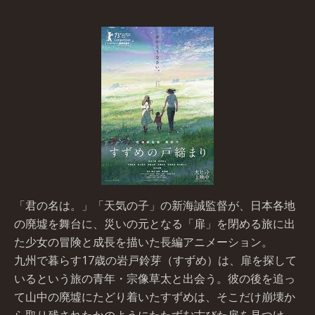
「君の名は。」「天気の子」の新海誠監督が、日本各地
の廃墟を舞台に、災いの元となる「扉」を閉める旅に出
た少女の冒険と成長を描いた長編アニメーション。
九州で暮らす17歳の岩戸鈴芽（すずめ）は、扉を探して
いるという旅の青年・宗像草太と出会う。彼の後を追っ
て山中の廃墟にたどり着いたすずめは、そこだけ崩壊か