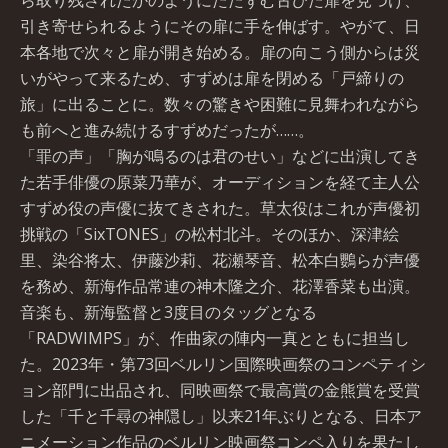
ら取り残されたかのようにたたずむ古びた扉を見つけ、
引き寄せられるようにその扉に手を伸ばす。やがて、日
本各地で次々と扉が開き始める。扉の向こう側からは災
いがやって来るため、すずめは扉を閉める「戸締りの
旅」に出ることに。数々の驚きや困難に見舞われながら
も前へと進み続けるすずめだったが……。
「罪の声」「胸が鳴るのは君のせい」などに出演してき
た若手俳優の原菜乃華が、オーディションを経て主人公
すずめ役の声優に抜てきされた。草太役はこれが声優初
挑戦の「SixTONES」の松村北斗。そのほか、深津絵
里、染谷将太、伊藤沙莉、花瀬琴音、松本白鸚らが声優
を務め、新海作品常連の神木隆之介、花澤香菜も出演。
音楽も、新海監督と3度目のタッグとなる
「RADWIMPS」が、作曲家の陣内一真とともに担当し
た。2023年・第73回ベルリン国際映画祭のコンペティシ
ョン部門に出品され、同映画祭で最高賞の金熊賞を受賞
した「千と千尋の神隠し」以来21年ぶりとなる、日本ア
ニメーション作品のベルリン映画祭コンペ入りを果たし