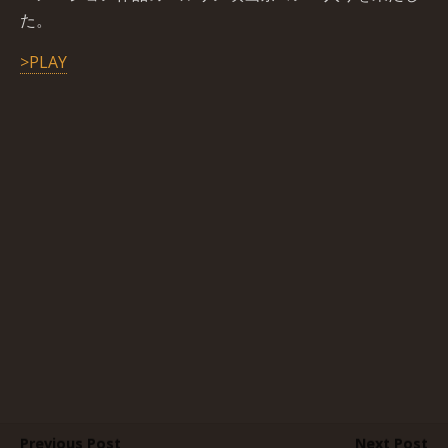
た。
>PLAY
Previous Post
Next Post