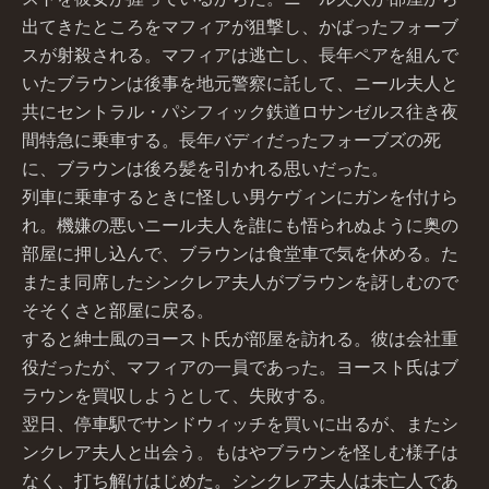
出てきたところをマフィアが狙撃し、かばったフォーブ
スが射殺される。マフィアは逃亡し、長年ペアを組んで
いたブラウンは後事を地元警察に託して、ニール夫人と
共にセントラル・パシフィック鉄道ロサンゼルス往き夜
間特急に乗車する。長年バディだったフォーブズの死
に、ブラウンは後ろ髪を引かれる思いだった。
列車に乗車するときに怪しい男ケヴィンにガンを付けら
れ。機嫌の悪いニール夫人を誰にも悟られぬように奥の
部屋に押し込んで、ブラウンは食堂車で気を休める。た
またま同席したシンクレア夫人がブラウンを訝しむので
そそくさと部屋に戻る。
すると紳士風のヨースト氏が部屋を訪れる。彼は会社重
役だったが、マフィアの一員であった。ヨースト氏はブ
ラウンを買収しようとして、失敗する。
翌日、停車駅でサンドウィッチを買いに出るが、またシ
ンクレア夫人と出会う。もはやブラウンを怪しむ様子は
なく、打ち解けはじめた。シンクレア夫人は未亡人であ