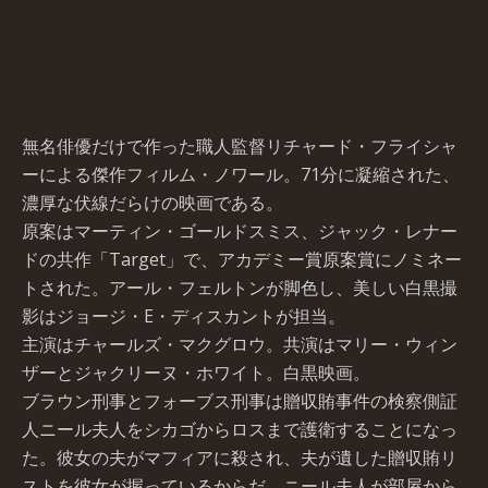
無名俳優だけで作った職人監督リチャード・フライシャ
ーによる傑作フィルム・ノワール。71分に凝縮された、
濃厚な伏線だらけの映画である。
原案はマーティン・ゴールドスミス、ジャック・レナー
ドの共作「Target」で、アカデミー賞原案賞にノミネー
トされた。アール・フェルトンが脚色し、美しい白黒撮
影はジョージ・E・ディスカントが担当。
主演はチャールズ・マクグロウ。共演はマリー・ウィン
ザーとジャクリーヌ・ホワイト。白黒映画。
ブラウン刑事とフォーブス刑事は贈収賄事件の検察側証
人ニール夫人をシカゴからロスまで護衛することになっ
た。彼女の夫がマフィアに殺され、夫が遺した贈収賄リ
ストを彼女が握っているからだ。ニール夫人が部屋から