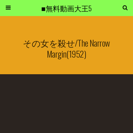
■無料動画大王5
その女を殺せ/The Narrow
Margin(1952)