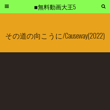
■無料動画大王5
その道の向こうに/Causeway(2022)