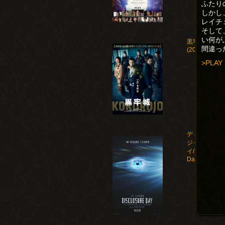
ふたり
しかし
レイチ
そして
い何が
黒牢城
間違っ
(2026)
>PLAY
ディスクロー
ジャー・デ
イ/Disclosure
Day(2026)