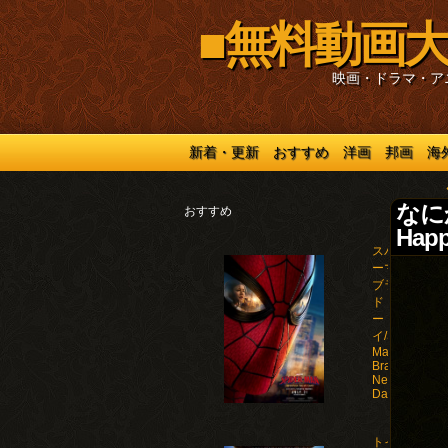
■無料動画大
映画・ドラマ・ア
新着・更新
おすすめ
洋画
邦画
海
なにか
おすすめ
Hap
スパイダ
ーマン：
ブラン
ド・ニュ
ー・デ
イ/Spider-
Man:
Brand
New
Day(2026)
トイ・