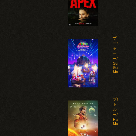
ザ・スーパ
ーマリオギ
ャラクシ
ー・ムービ
ー/The
Super Mario
Galaxy
Movie(2026)
プロジェク
ト・ヘイ
ル・メアリ
ー/Project
Hail
Mary(2026)