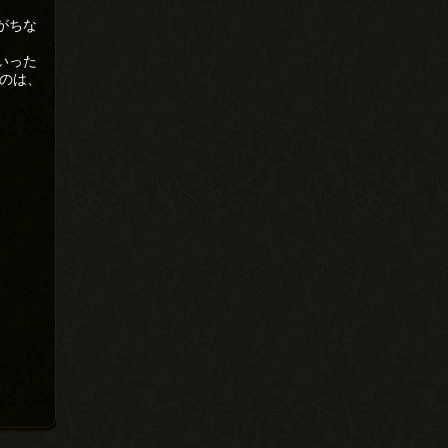
がちな
いった
いのは、