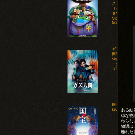
ストー
リー
５/Toy
Story
5(2026)
ガス人
間/Human
Vapor シ
ーズン
1(2026)
国宝
(2025)
ある結
穏な物
わらな
物語は
離れた