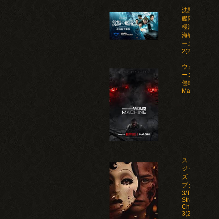
沈黙の
艦隊 北
極海大
海戦 シ
ーズン
2(2026)
ウォー・マシ
ーン: 未知な
侵略者/War
Machine(202
ストレン
ジャー
ズ：チャ
プター
3/The
Strangers:
Chapter
3(2026)