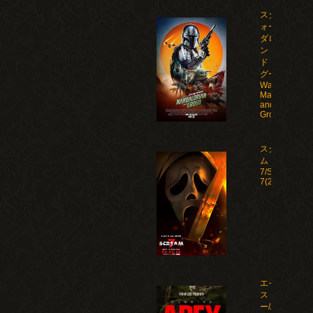
スター・ウ
ォーズ マン
ダロリア
ン・アン
ド・グロー
グー/Star
Wars: The
Mandalorian
and
Grogu(2026)
スクリー
ム
7/Scream
7(2026)
エイペック
ス・プレデタ
ー/Apex(2026