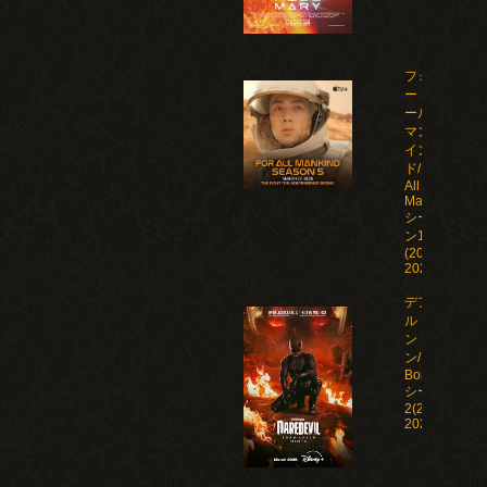
フォ
ー・オ
ール・
マンカ
イン
ド/For
All
Mankind
シーズ
ン1-5
(2019-
2026)
デアデビ
ル：ボー
ン・アゲイ
ン/Daredevil:
Born Again
シーズン1-
2(2025-
2026)