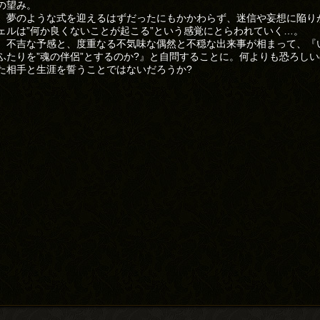
の望み。
、夢のような式を迎えるはずだったにもかかわらず、迷信や妄想に陥り
ェルは”何か良くないことが起こる”という感覚にとらわれていく…。
、不吉な予感と、度重なる不気味な偶然と不穏な出来事が相まって、『
ふたりを”魂の伴侶”とするのか?』と自問することに。何よりも恐ろし
た相手と生涯を誓うことではないだろうか?