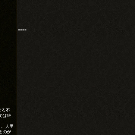
====
せる不
では終
く。人里
るのが