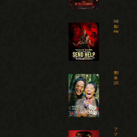
HELP 復讐
島/Send
Help(2026)
豊臣兄
弟！
(2026)
ファイ
ブ・ナ