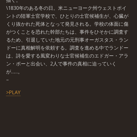
描く。
\1830年のある冬の日。米ニューヨーク州ウェストポイ
ントの陸軍士官学校で、ひとりの士官候補生が、心臓が
くり抜かれた死体となって発見される。学校の体面に傷
がつくことを恐れた幹部たちは、事件をひそかに調査す
るため、引退していた地元の元刑事オーガスタス・ラン
ドーに真相解明を依頼する。調査を進める中でランドー
は、詩を愛する風変わりな士官候補生のエドガー・アラ
ン・ポーと出会い、2人で事件の真相に迫っていく
が……。
–
>PLAY