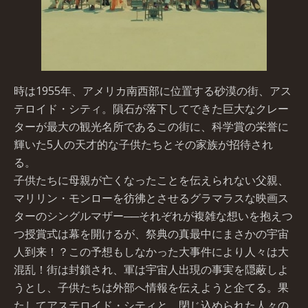
時は1955年、アメリカ南西部に位置する砂漠の街、アス
テロイド・シティ。隕石が落下してできた巨大なクレー
ターが最大の観光名所であるこの街に、科学賞の栄誉に
輝いた5人の天才的な子供たちとその家族が招待され
る。
子供たちに母親が亡くなったことを伝えられない父親、
マリリン・モンローを彷彿とさせるグラマラスな映画ス
ターのシングルマザー──それぞれが複雑な想いを抱えつ
つ授賞式は幕を開けるが、祭典の真最中にまさかの宇宙
人到来！？この予想もしなかった大事件により人々は大
混乱！街は封鎖され、軍は宇宙人出現の事実を隠蔽しよ
うとし、子供たちは外部へ情報を伝えようと企てる。果
たしてアステロイド・シティと、閉じ込められた人々の