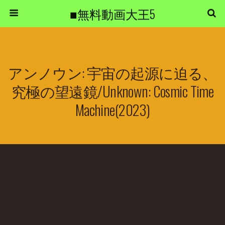
■無料動画大王5
アンノウン: 宇宙の起源に迫る、
究極の望遠鏡/Unknown: Cosmic Time
Machine(2023)