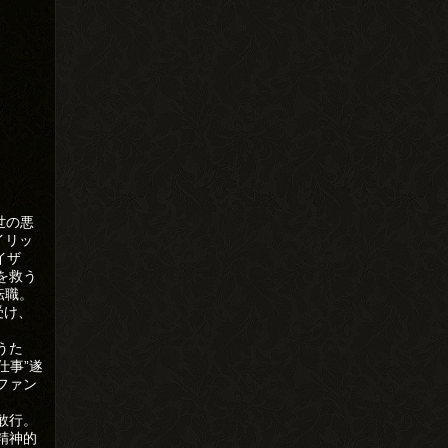
世の悪
イリッ
イザ
を救う
転職。
受け、
うた
仕事”遂
ファン
敢行。
精神的