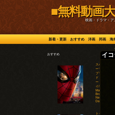
■無料動画大
映画・ドラマ・ア
新着・更新
おすすめ
洋画
邦画
海
イコラ
おすすめ
スパイダ
ーマン：
ブラン
ド・ニュ
ー・デ
イ/Spider-
Man:
Brand
New
Day(2026)
トイ・