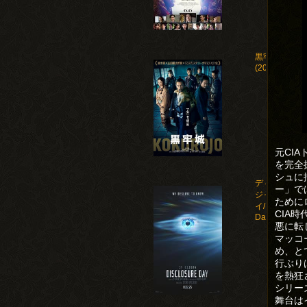
黒牢城
(2026)
元CI
を完全
シュに
ディスクロー
ー」で
ジャー・デ
ために
イ/Disclosure
CIA
Day(2026)
悪に転
マッコ
め、と
行ぶり
を熱狂
シリー
舞台は