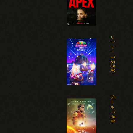
ザ・スーパ
ーマリオギ
ャラクシ
ー・ムービ
ー/The
Super Mario
Galaxy
Movie(2026)
プロジェク
ト・ヘイ
ル・メアリ
ー/Project
Hail
Mary(2026)