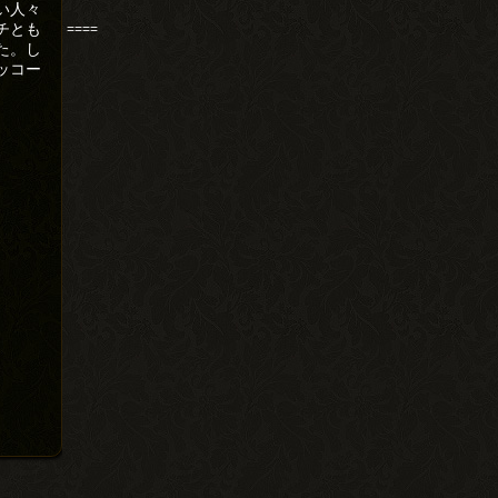
い人々
チとも
====
た。し
ッコー