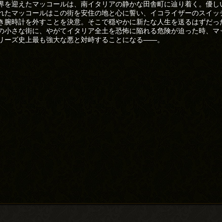
界を迎えたマッコールは、南イタリアの静かな田舎町に辿り着く。優し
れたマッコールはこの街を安住の地と心に誓い、イコライザーのスイッ
き腕時計を外すことを決意。そこで穏やかに新たな人生を送るはずだっ
の小さな街に、やがてイタリア全土を恐怖に陥れる危険が迫った時、マ
リーズ史上最も強大な悪と対峙することになる――。
)