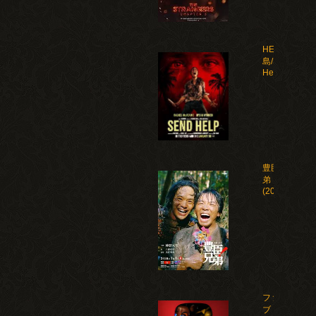
HELP 復讐
島/Send
Help(2026)
豊臣兄
弟！
(2026)
ファイ
ブ・ナ