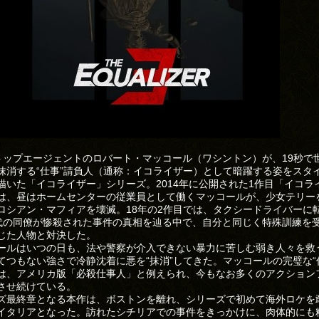
Aトップエージェントのロバート・マッコール（ワシントン）が、19秒で
抹消する“仕事”請負人（通称：イコライザー）として暗躍する姿をスタ
描いた「イコライザー」シリーズ。2014年に公開された1作目「イコラ
は、昼はホームセンターの従業員として働くマッコールが、少女テリー
ロシアン・マフィアを壊滅。18年の2作目では、タクシードライバーに
時代の同僚が惨殺された事件の真相を辿る中で、自分と同じく特殊訓練を
じた人物と対決した。
ールはいつの日も、法や警察が介入できない暴力に苦しむ弱き人々を救
てつもない強さで冷静沈着に悪を“抹消”してきた。マッコールの完璧な“
は、アメリカ版「必殺仕事人」と例えられ、今もなお多くのアクション
させ続けている。
ズ最終章となる本作は、ボストンを離れ、シリーズで初めて海外ロケを
イタリアとなった。訪れたシチリアでの事件をきっかけに、肉体的にも