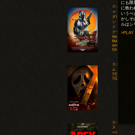
にも限
スター・ウ
に救わ
ォーズ マン
いうべ
ダロリア
かしそ
ン・アン
ルはシ
ド・グロー
グー/Star
>PLAY
Wars: The
Mandalorian
and
Grogu(2026)
スクリー
ム
7/Scream
7(2026)
エイペック
ス・プレデタ
ー/Apex(2026