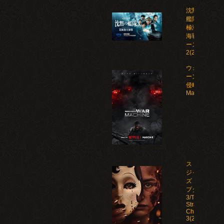
沈黙の
艦隊 北
極海大
海戦 シ
ーズン
2(2026)
ウォー・マシ
ーン: 未知な
侵略者/War
Machine(202
ストレン
ジャー
ズ：チャ
プター
3/The
Strangers:
Chapter
3(2026)