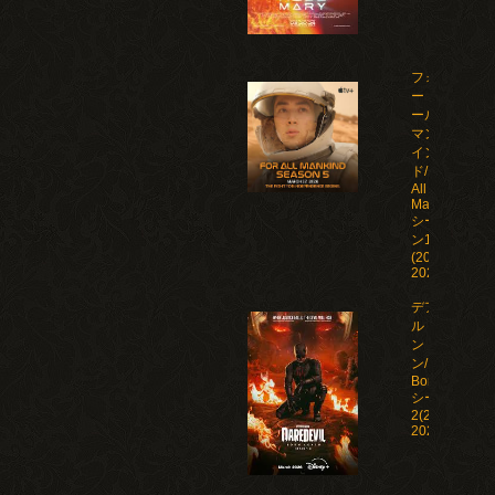
フォ
ー・オ
ール・
マンカ
イン
ド/For
All
Mankind
シーズ
ン1-5
(2019-
2026)
デアデビ
ル：ボー
ン・アゲイ
ン/Daredevil:
Born Again
シーズン1-
2(2025-
2026)