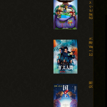
ストー
リー
５/Toy
Story
5(2026)
ガス人
間/Human
Vapor シ
ーズン
1(2026)
国宝
(2025)