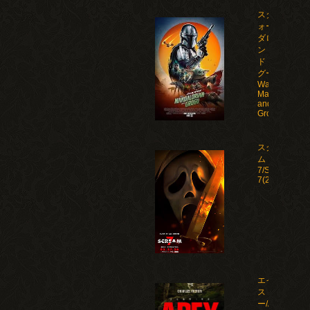
スター・ウ
ォーズ マン
ダロリア
ン・アン
ド・グロー
グー/Star
Wars: The
Mandalorian
and
Grogu(2026)
スクリー
ム
7/Scream
7(2026)
エイペック
ス・プレデタ
ー/Apex(2026