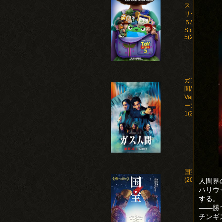
ストー
リー
５/Toy
Story
5(2026)
ガス人
間/Human
Vapor シ
ーズン
1(2026)
国宝
(2025)
人間界
ハリウ
する。
――勝
チンギ