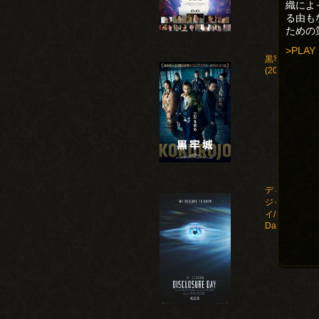
織によ
る由も
ための
>PLAY
黒牢城
(2026)
ディスクロー
ジャー・デ
イ/Disclosure
Day(2026)