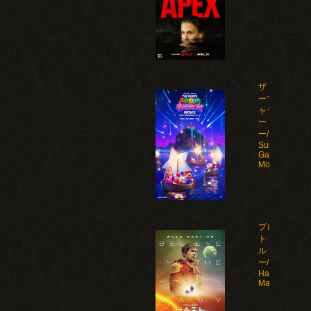
ザ・スーパ
ーマリオギ
ャラクシ
ー・ムービ
ー/The
Super Mario
Galaxy
Movie(2026)
プロジェク
ト・ヘイ
ル・メアリ
ー/Project
Hail
Mary(2026)