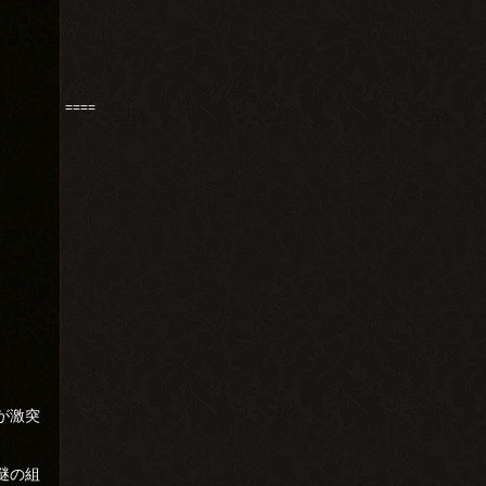
====
が激突
謎の組