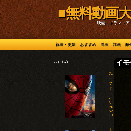
■無料動画大
映画・ドラマ・ア
新着・更新
おすすめ
洋画
邦画
海
イモー
おすすめ
スパイダ
ーマン：
ブラン
ド・ニュ
ー・デ
イ/Spider-
Man:
Brand
New
Day(2026)
トイ・