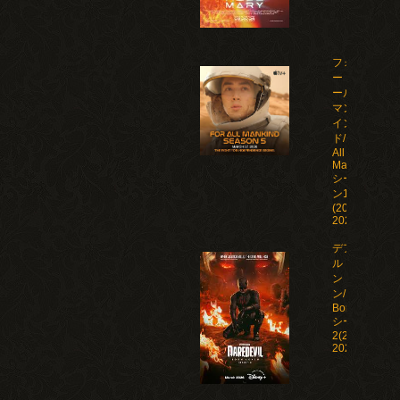
フォ
ー・オ
ール・
マンカ
イン
ド/For
All
Mankind
シーズ
ン1-5
(2019-
2026)
デアデビ
ル：ボー
ン・アゲイ
ン/Daredevil:
Born Again
シーズン1-
2(2025-
2026)