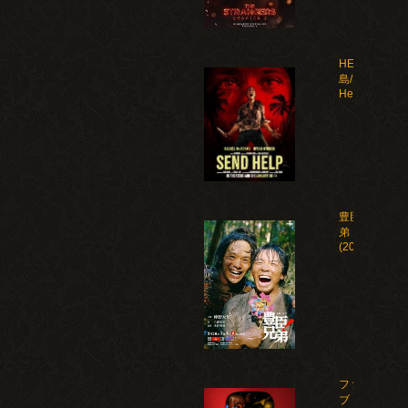
HELP 復讐
島/Send
Help(2026)
豊臣兄
弟！
(2026)
ファイ
ブ・ナ