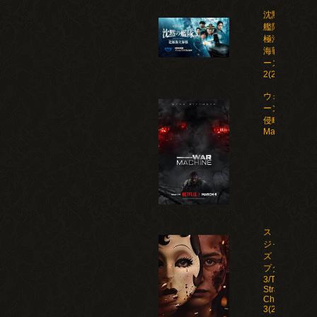
沈黙の
艦隊 北
極海大
海戦 シ
ーズン
2(2026)
ウォー・マシ
ーン: 未知な
侵略者/War
Machine(202
ストレン
ジャー
ズ：チャ
プター
3/The
Strangers:
Chapter
3(2026)