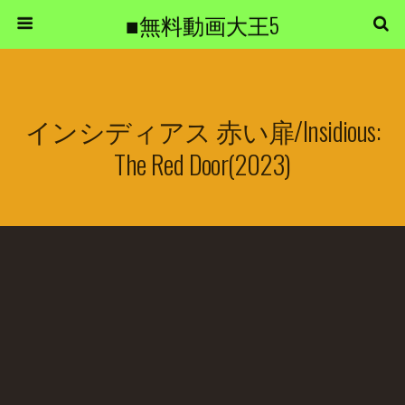
■無料動画大王5
インシディアス 赤い扉/Insidious:
The Red Door(2023)