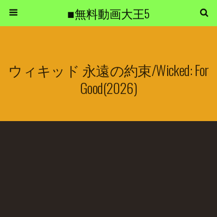
■無料動画大王5
ウィキッド 永遠の約束/Wicked: For
Good(2026)