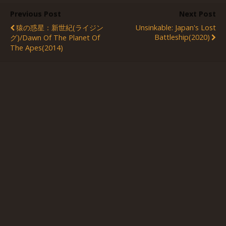
Previous Post
Next Post
猿の惑星：新世紀(ライジン
Unsinkable: Japan's Lost
Battleship(2020)
グ)/Dawn Of The Planet Of
The Apes(2014)