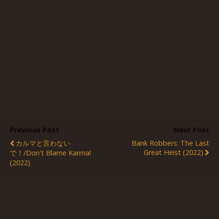
Previous Post
Next Post
カルマと言わない
Bank Robbers: The Last
Great Heist (2022)
で！/Don't Blame Karma!
(2022)