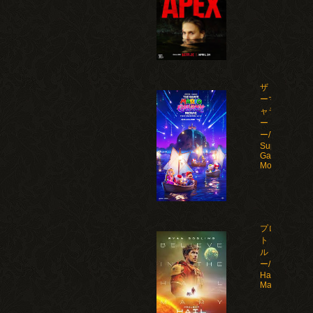
ザ・スーパ
ーマリオギ
ャラクシ
ー・ムービ
ー/The
Super Mario
Galaxy
Movie(2026)
プロジェク
ト・ヘイ
ル・メアリ
ー/Project
Hail
Mary(2026)