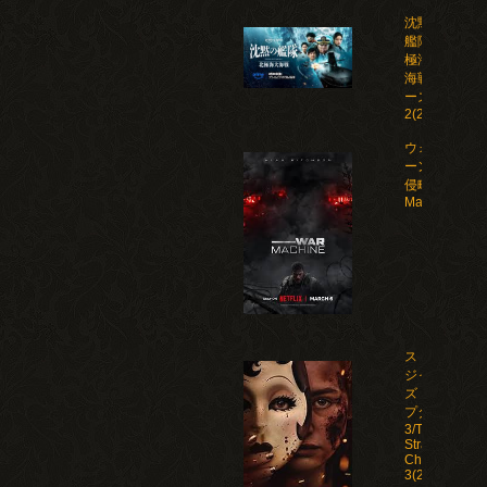
沈黙の
艦隊 北
極海大
海戦 シ
ーズン
2(2026)
ウォー・マシ
ーン: 未知な
侵略者/War
Machine(202
ストレン
ジャー
ズ：チャ
プター
3/The
Strangers:
Chapter
3(2026)