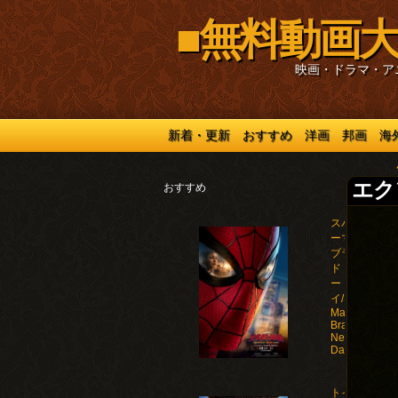
■無料動画大
映画・ドラマ・ア
新着・更新
おすすめ
洋画
邦画
海
エクソ
おすすめ
スパイダ
ーマン：
ブラン
ド・ニュ
ー・デ
イ/Spider-
Man:
Brand
New
Day(2026)
トイ・