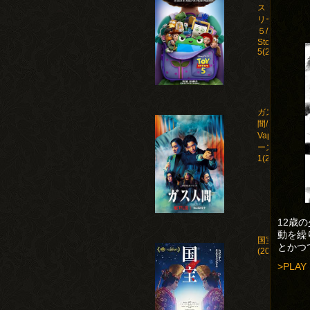
ストー
リー
５/Toy
Story
5(2026)
ガス人
間/Human
Vapor シ
ーズン
1(2026)
12歳
動を繰
国宝
とかつ
(2025)
>PLAY