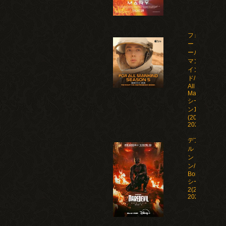
フォ
ー・オ
ール・
マンカ
イン
ド/For
All
Mankind
シーズ
ン1-5
(2019-
2026)
デアデビ
ル：ボー
ン・アゲイ
ン/Daredevil:
Born Again
シーズン1-
2(2025-
2026)