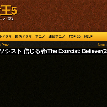
王5
ニメ 情報
外ドラマ
国内ドラマ
アニメ
連続アニメ
TOP-30
HELP
‹ Prev
Next ›
シスト 信じる者/The Exorcist: Believer(2