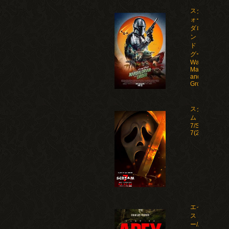
スター・ウ
ォーズ マン
ダロリア
ン・アン
ド・グロー
グー/Star
Wars: The
Mandalorian
and
Grogu(2026)
スクリー
ム
7/Scream
7(2026)
エイペック
ス・プレデタ
ー/Apex(2026