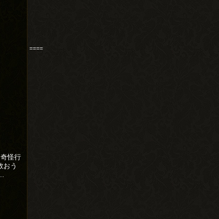
====
、奇怪行
救おう
…