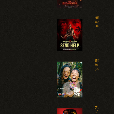
HELP 復讐
島/Send
Help(2026)
豊臣兄
弟！
(2026)
ファイ
ブ・ナ