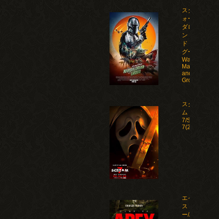
スター・ウ
ォーズ マン
ダロリア
ン・アン
ド・グロー
グー/Star
Wars: The
Mandalorian
and
Grogu(2026)
スクリー
ム
7/Scream
7(2026)
エイペック
ス・プレデタ
ー/Apex(2026