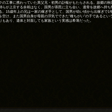
クの工事に携わっていた異父兄・初男の訃報がもたらされる。故郷の秋
姉らが上京する余裕はなく、国男が荼毘に立ち会い、遺骨を故郷へ持ち
る。15歳年上の兄は一家の稼ぎ手として、国男が幼い頃から出稼ぎで1
を空け、また国男自身が母親の浮気でできた“種ちがい”の子であるとい
りもあり、遺体と対面しても家族という実感は希薄だった。