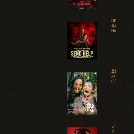
HELP 復讐
島/Send
Help(2026)
豊臣兄
弟！
(2026)
ファイ
ブ・ナ