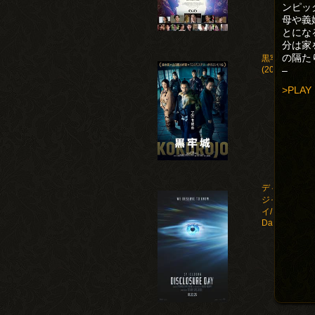
ンピッ
母や義
とにな
分は家
の隔た
黒牢城
–
(2026)
>PLAY
ディスクロー
ジャー・デ
イ/Disclosure
Day(2026)