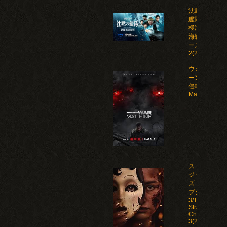
沈黙の
艦隊 北
極海大
海戦 シ
ーズン
2(2026)
ウォー・マシ
ーン: 未知な
侵略者/War
Machine(202
ストレン
ジャー
ズ：チャ
プター
3/The
Strangers:
Chapter
3(2026)