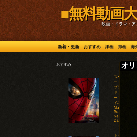
■無料動画大
映画・ドラマ・ア
新着・更新
おすすめ
洋画
邦画
海
オリ
おすすめ
スパイダ
ーマン：
ブラン
ド・ニュ
ー・デ
イ/Spider-
Man:
Brand
New
Day(2026)
トイ・