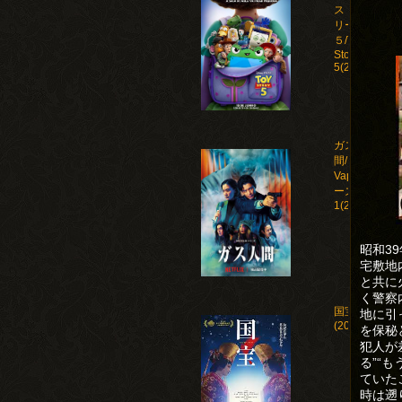
ストー
リー
５/Toy
Story
5(2026)
ガス人
間/Human
Vapor シ
ーズン
1(2026)
昭和3
宅敷地
と共に
く警察
国宝
地に引
(2025)
を保秘
犯人が
る”“
ていた
時は遡