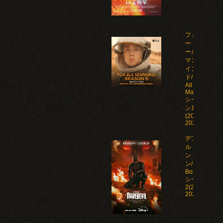
フォ
ー・オ
ール・
マンカ
イン
ド/For
All
Mankind
シーズ
ン1-5
(2019-
2026)
デアデビ
ル：ボー
ン・アゲイ
ン/Daredevil:
Born Again
シーズン1-
2(2025-
2026)