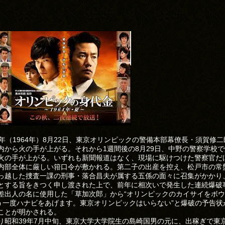
9年（1964年）8月22日、東京オリンピックの警備本部幕僚長・須賀修
内から火の手が上がる。それから1週間後の8月29日、中野の警察学校
火の手が上がる。いずれも新聞報道はなく、現場に駆けつけた警察官だ
内部全体に厳しい箝口令が敷かれる。第二子の出産を控え、松戸市の常
っ越した捜査一課の刑事・落合昌夫が属する五係の面々に召集がかかり
とする旨をきつく申し渡された上で、前年に相次いで発生した連続爆破
差出人の名に使用した「草加次郎」から“オリンピックのカイサイをボ
もう一度ハナビをあげます。東京オリンピックはいらない”と爆破の予告状
ことが明かされる。
り昭和39年7月中旬、東京大学大学院生の島崎国男の元に、出稼ぎで東