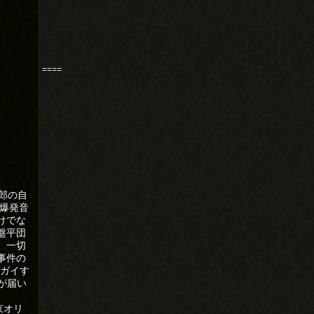
====
二郎の自
で爆発音
けでな
盤平団
、一切
事件の
ウガイす
が届い
京オリ