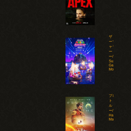
ザ・スーパ
ーマリオギ
ャラクシ
ー・ムービ
ー/The
Super Mario
Galaxy
Movie(2026)
プロジェク
ト・ヘイ
ル・メアリ
ー/Project
Hail
Mary(2026)