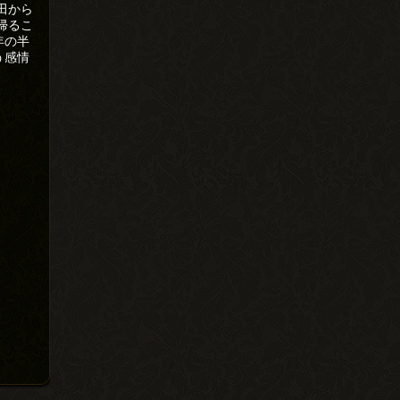
田から
帰るこ
年の半
う感情