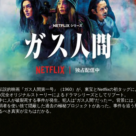
伝説的映画『ガス人間第一号』（1960）が、東宝とNetflixの初タッグ
の完全オリジナルストーリーによるドラマシリーズとしてリブート。
中に人が破裂死する事件が発生。犯人は”ガス人間”だったー。背景には
弱者を使い捨て隠蔽した過去の極秘プロジェクトがあった。事件を追う
るべき真実が立ちはだかる。