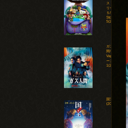
ストー
リー
５/Toy
Story
5(2026)
ガス人
間/Human
Vapor シ
ーズン
1(2026)
国宝
(2025)