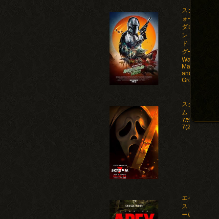
スター・ウ
ォーズ マン
ダロリア
ン・アン
ド・グロー
グー/Star
Wars: The
Mandalorian
and
Grogu(2026)
スクリー
ム
7/Scream
7(2026)
エイペック
ス・プレデタ
ー/Apex(2026