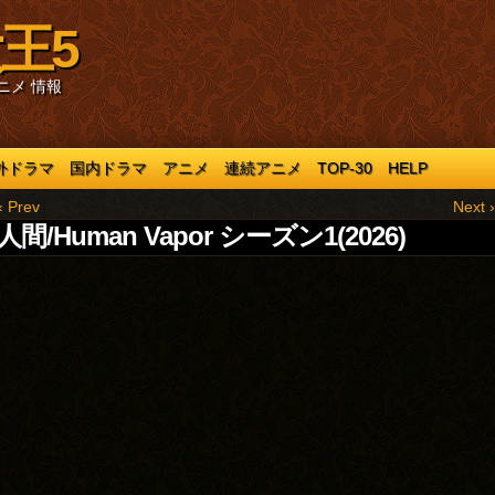
王5
ニメ 情報
外ドラマ
国内ドラマ
アニメ
連続アニメ
TOP-30
HELP
‹ Prev
Next ›
間/Human Vapor シーズン1(2026)