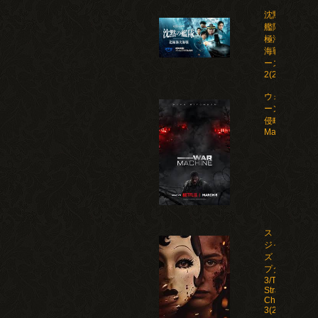
沈黙の
艦隊 北
極海大
海戦 シ
ーズン
2(2026)
ウォー・マシ
ーン: 未知な
侵略者/War
Machine(202
ストレン
ジャー
ズ：チャ
プター
3/The
Strangers:
Chapter
3(2026)