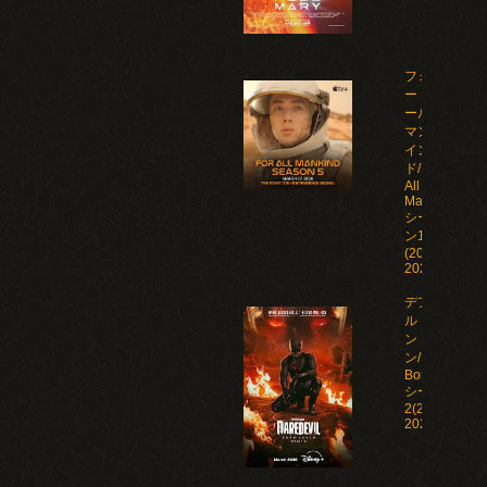
フォ
ー・オ
ール・
マンカ
イン
ド/For
All
Mankind
シーズ
ン1-5
(2019-
2026)
デアデビ
ル：ボー
ン・アゲイ
ン/Daredevil:
Born Again
シーズン1-
2(2025-
2026)