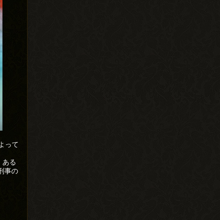
によって
、ある
刑事の