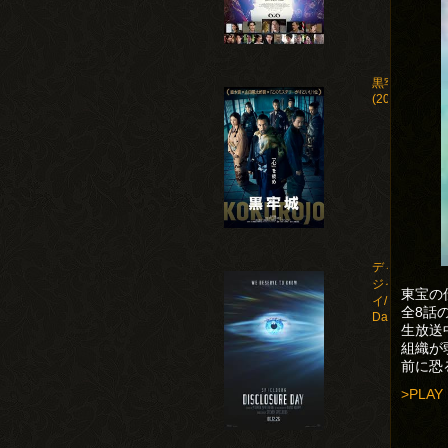
黒牢城
(2026)
ディスクロー
ジャー・デ
東宝の
イ/Disclosure
全8話
Day(2026)
生放送
組織が
前に恐
>PLAY