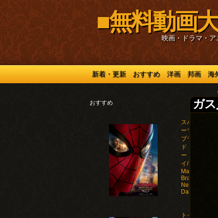
■無料動画大
映画・ドラマ・ア
新着・更新
おすすめ
洋画
邦画
海
ガス人
おすすめ
スパイダ
ーマン：
ブラン
ド・ニュ
ー・デ
イ/Spider-
Man:
Brand
New
Day(2026)
トイ・