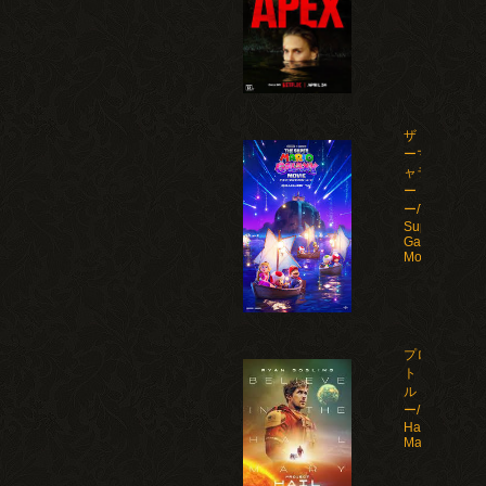
ザ・スーパ
ーマリオギ
ャラクシ
ー・ムービ
ー/The
Super Mario
Galaxy
Movie(2026)
プロジェク
ト・ヘイ
ル・メアリ
ー/Project
Hail
Mary(2026)