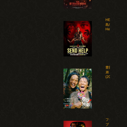
HELP 復讐
島/Send
Help(2026)
豊臣兄
弟！
(2026)
ファイ
ブ・ナ