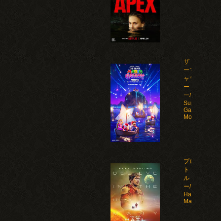
ザ・スーパ
ーマリオギ
ャラクシ
ー・ムービ
ー/The
Super Mario
Galaxy
Movie(2026)
プロジェク
ト・ヘイ
ル・メアリ
ー/Project
Hail
Mary(2026)