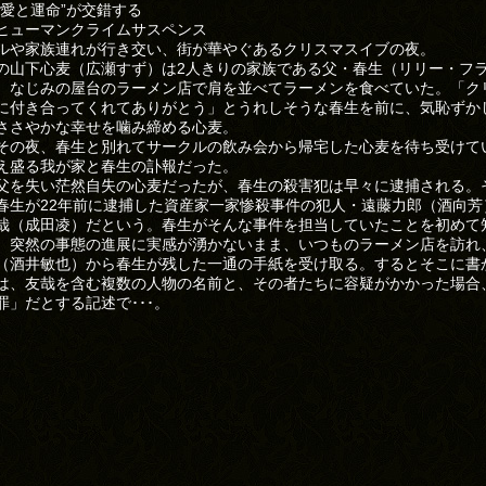
“愛と運命”が交錯する
ヒューマンクライムサスペンス
ルや家族連れが行き交い、街が華やぐあるクリスマスイブの夜。
の山下心麦（広瀬すず）は2人きりの家族である父・春生（リリー・フ
、なじみの屋台のラーメン店で肩を並べてラーメンを食べていた。「ク
に付き合ってくれてありがとう」とうれしそうな春生を前に、気恥ずか
ささやかな幸せを噛み締める心麦。
その夜、春生と別れてサークルの飲み会から帰宅した心麦を待ち受けて
え盛る我が家と春生の訃報だった。
父を失い茫然自失の心麦だったが、春生の殺害犯は早々に逮捕される。
春生が22年前に逮捕した資産家一家惨殺事件の犯人・遠藤力郎（酒向芳
哉（成田凌）だという。春生がそんな事件を担当していたことを初めて
、突然の事態の進展に実感が湧かないまま、いつものラーメン店を訪れ
（酒井敏也）から春生が残した一通の手紙を受け取る。するとそこに書
は、友哉を含む複数の人物の名前と、その者たちに容疑がかかった場合
罪」だとする記述で･･･。