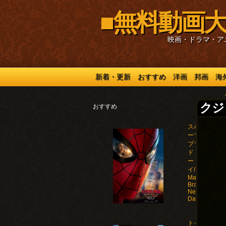
■無料動画大
映画・ドラマ・ア
新着・更新
おすすめ
洋画
邦画
海
クジ
おすすめ
スパイダ
ーマン：
ブラン
ド・ニュ
ー・デ
イ/Spider-
Man:
Brand
New
Day(2026)
トイ・