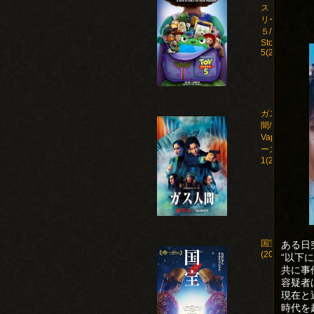
ストー
リー
５/Toy
Story
5(2026)
ガス人
間/Human
Vapor シ
ーズン
1(2026)
国宝
ある日
(2025)
“以下
共に事
容疑者
現在と
時代を