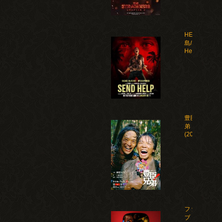
HELP 復讐
島/Send
Help(2026)
豊臣兄
弟！
(2026)
ファイ
ブ・ナ