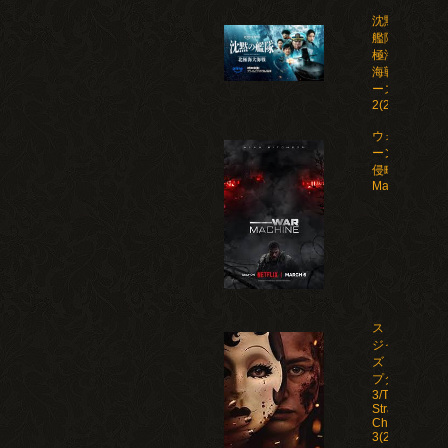
沈黙の
艦隊 北
極海大
海戦 シ
ーズン
2(2026)
ウォー・マシ
ーン: 未知な
侵略者/War
Machine(202
ストレン
ジャー
ズ：チャ
プター
3/The
Strangers:
Chapter
3(2026)