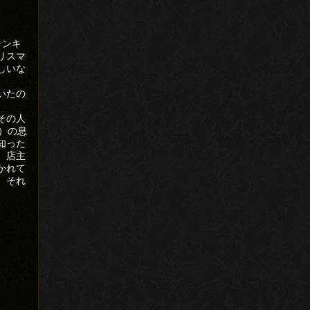
ランキ
リスマ
しいな
いたの
その人
）の息
知った
、店主
かれて
、それ