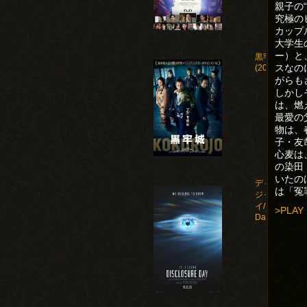
親子の
究極の
カップ
大学生
ー）と
黒牢城
スなの
(2026)
がらも
しかし
は、燃
最愛の
物は、
子・友
心麦は
の染田
いたの
ディスクロー
は「冤
ジャー・デ
イ/Disclosure
>PLAY
Day(2026)