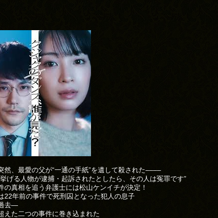
突然、最愛の父が“一通の手紙”を遺して殺された––––
に挙げる人物が逮捕・起訴されたとしたら、その人は冤罪です”
件の真相を追う弁護士には松山ケンイチが決定！
は22年前の事件で死刑囚となった犯人の息子
過去―
超えた二つの事件に巻き込まれた