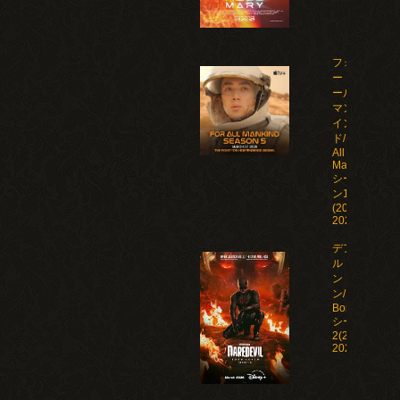
フォ
ー・オ
ール・
マンカ
イン
ド/For
All
Mankind
シーズ
ン1-5
(2019-
2026)
デアデビ
ル：ボー
ン・アゲイ
ン/Daredevil:
Born Again
シーズン1-
2(2025-
2026)