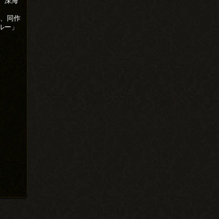
、深海
め、同作
ルー」