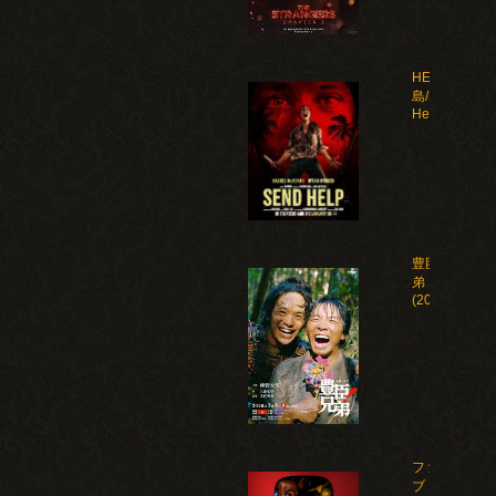
HELP 復讐
島/Send
Help(2026)
豊臣兄
弟！
(2026)
ファイ
ブ・ナ