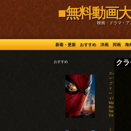
■無料動画大
映画・ドラマ・ア
新着・更新
おすすめ
洋画
邦画
海
クラー
おすすめ
スパイダ
ーマン：
ブラン
ド・ニュ
ー・デ
イ/Spider-
Man:
Brand
New
Day(2026)
トイ・