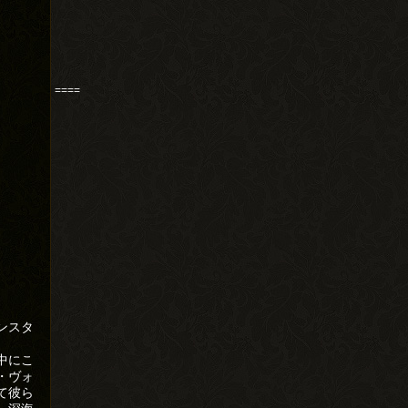
====
ンスタ
中にこ
・ヴォ
て彼ら