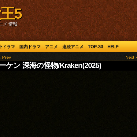
王5
ニメ 情報
外ドラマ
国内ドラマ
アニメ
連続アニメ
TOP-30
HELP
‹ Prev
Next ›
ケン 深海の怪物/Kraken(2025)