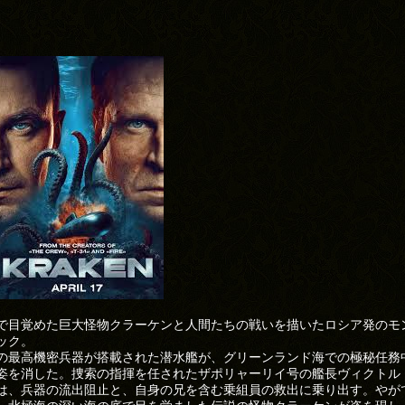
で目覚めた巨大怪物クラーケンと人間たちの戦いを描いたロシア発のモ
ック。
の最高機密兵器が搭載された潜水艦が、グリーンランド海での極秘任務
姿を消した。捜索の指揮を任されたザポリャーリイ号の艦長ヴィクトル
は、兵器の流出阻止と、自身の兄を含む乗組員の救出に乗り出す。やが