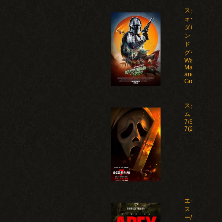
スター・ウ
ォーズ マン
ダロリア
ン・アン
ド・グロー
グー/Star
Wars: The
Mandalorian
and
Grogu(2026)
スクリー
ム
7/Scream
7(2026)
エイペック
ス・プレデタ
ー/Apex(2026