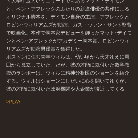
ド大学中退というエリートでもあるマット・デイモン
と、ベン・アフレックのふたりの新進俳優の共作による
オリジナル脚本を、デイモン自身の主演、アフレックと
ロビン･ウィリアムズが助演、ガス・ヴァン・サント監督
で映画化。本作で脚本家デビューを飾ったマット･デイモ
ンとベン･アフレックがアカデミー脚本賞、ロビン･ウィ
リアムズが助演男優賞を獲得した。
ボストンに住む青年ウィルは、幼い頃から天才ゆえに周
囲から孤立していた。だが、彼の才能に気付いた数学教
授のランボーは、ウィルに精神分析医のショーンを紹介
する。ウィルはショーンにしだいに心を開いてゆくが、
彼の才能に気付いた政府機関や大企業が接近してくる。
>PLAY