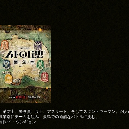
、消防士、警護員、兵士、アスリート、そしてスタントウーマン。24人
職業別にチームを組み、孤島での過酷なバトルに挑む。
制作:イ・ウンギョン