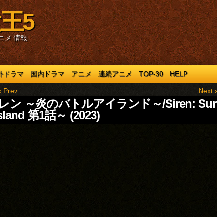
王5
ニメ 情報
外ドラマ
国内ドラマ
アニメ
連続アニメ
TOP-30
HELP
‹ Prev
Next ›
ン ～炎のバトルアイランド～/Siren: Surv
Island 第1話～ (2023)