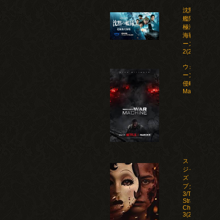
沈黙の
艦隊 北
極海大
海戦 シ
ーズン
2(2026)
ウォー・マシ
ーン: 未知な
侵略者/War
Machine(202
ストレン
ジャー
ズ：チャ
プター
3/The
Strangers:
Chapter
3(2026)