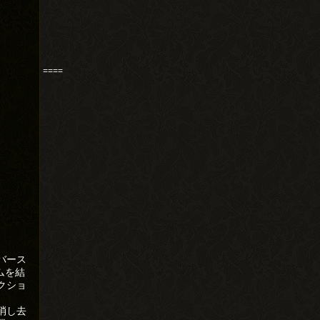
====
バース
ムを結
クショ
消し去