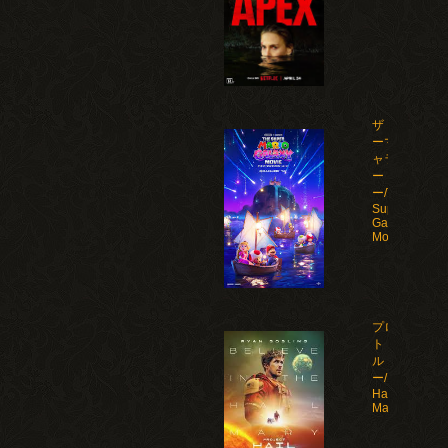
ザ・スーパ
ーマリオギ
ャラクシ
ー・ムービ
ー/The
Super Mario
Galaxy
Movie(2026)
プロジェク
ト・ヘイ
ル・メアリ
ー/Project
Hail
Mary(2026)