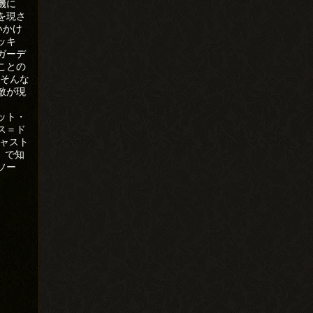
機に
を現さ
いかけ
ッキ
ガーデ
ことの
。そんな
敵が現
ット・
ス＝ド
ャスト
」で知
・ソー