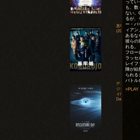
ってい
も、数
ない。
るが、
ー・バ
黒牢城
ィアン
(2026)
あるな
彼らの
れる。
フロー
ラッセ
レイフ
陣が結
られる
バトル
ディスクロー
>PLAY
ジャー・デ
イ/Disclosure
Day(2026)