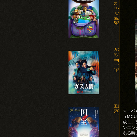
ストー
リー
５/Toy
Story
5(2026)
ガス人
間/Human
Vapor シ
ーズン
1(2026)
国宝
マーベ
(2025)
（MC
成し、
ンエン
ある時