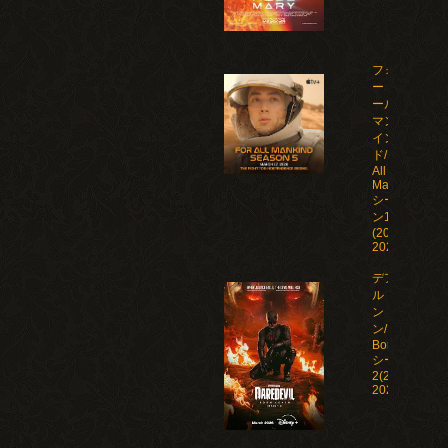
フォ
ー・オ
ール・
マンカ
イン
ド/For
All
Mankind
シーズ
ン1-5
(2019-
2026)
デアデビ
ル：ボー
ン・アゲイ
ン/Daredevil:
Born Again
シーズン1-
2(2025-
2026)