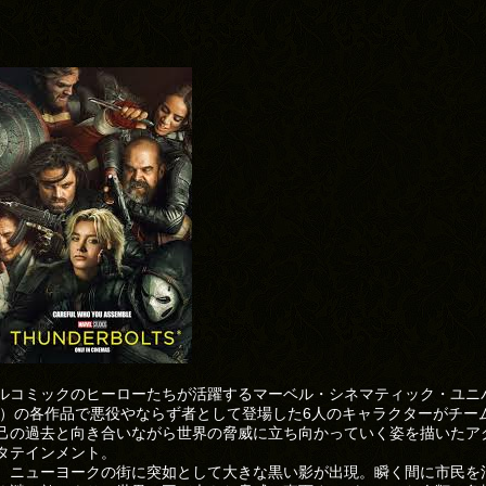
ルコミックのヒーローたちが活躍するマーベル・シネマティック・ユニ
U）の各作品で悪役やならず者として登場した6人のキャラクターがチー
己の過去と向き合いながら世界の脅威に立ち向かっていく姿を描いたア
タテインメント。
、ニューヨークの街に突如として大きな黒い影が出現。瞬く間に市民を