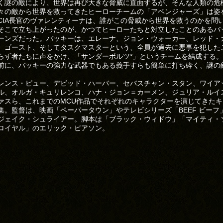
く謎の敵により、世界は再び大きな脅威に直面するが、そんな人類の危
々の敵から世界を救ってきたヒーローチームの「アベンジャーズ」は姿
CIA長官のヴァレンティーナは、誰がこの脅威から世界を救うのかを問
そこで立ち上がったのが、かつてヒーローたちと対立したことのあるバ
ーンズだった。バッキーは、エレーナ、ジョン・ウォーカー、レッド・
、ゴースト、そしてタスクマスターという、全員が過去に悪事を犯した
らず者たちに声をかけ、「サンダーボルツ*」というチームを結成する
前に、バッキーの強力な武器でもある義手すらも簡単に打ち砕く、謎の
レンス・ピュー、デビッド・ハーバー、セバスチャン・スタン、ワイア
ル、オルガ・キュリレンコ、ハナ・ジョン＝カーメン、ジュリア・ルイ
ァスら、これまでのMCU作品でそれぞれのキャラクターを演じてきたキ
集。監督は、映画「ペーパータウン」やテレビシリーズ「BEEF ビーフ
ジェイク・シュライアー。脚本は「ブラック・ウィドウ」「マイティ
ロイヤル」のエリック・ピアソン。