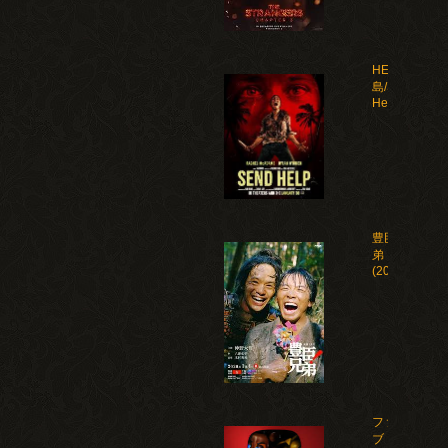
HELP 復讐
島/Send
Help(2026)
豊臣兄
弟！
(2026)
ファイ
ブ・ナ