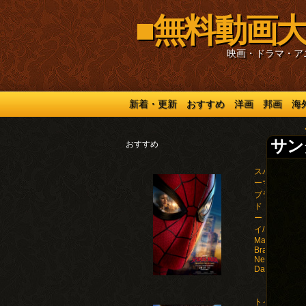
■無料動画大
映画・ドラマ・ア
新着・更新
おすすめ
洋画
邦画
海
サンダ
おすすめ
スパイダ
ーマン：
ブラン
ド・ニュ
ー・デ
イ/Spider-
Man:
Brand
New
Day(2026)
トイ・