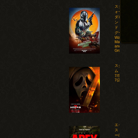
スター・ウ
ォーズ マン
ダロリア
ン・アン
ド・グロー
グー/Star
Wars: The
Mandalorian
and
Grogu(2026)
スクリー
ム
7/Scream
7(2026)
エイペック
ス・プレデタ
ー/Apex(2026