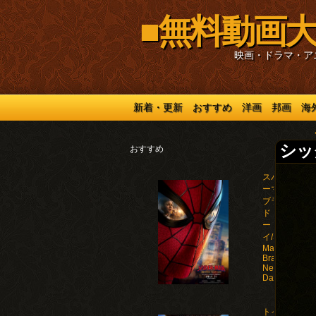
■無料動画大
映画・ドラマ・ア
新着・更新
おすすめ
洋画
邦画
海
シック
おすすめ
スパイダ
ーマン：
ブラン
ド・ニュ
ー・デ
イ/Spider-
Man:
Brand
New
Day(2026)
トイ・