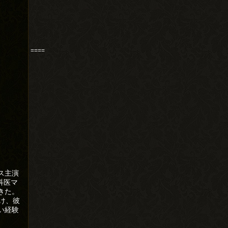
====
ス主演
科医マ
きた。
け、彼
い経験