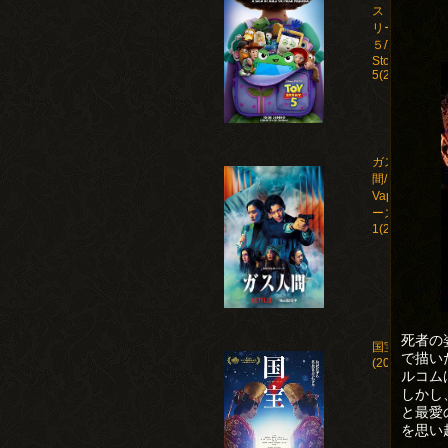
ストー
リー
５/Toy
Story
5(2026)
ガス人
間/Human
Vapor シ
ーズン
1(2026)
死者の
国宝
で描い
(2025)
ルコム
しかし
と最愛
を思い