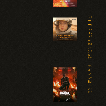
フォ
ー・オ
ール・
マンカ
イン
ド/For
All
Mankind
シーズ
ン1-5
(2019-
2026)
デアデビ
ル：ボー
ン・アゲイ
ン/Daredevil:
Born Again
シーズン1-
2(2025-
2026)