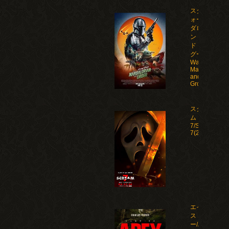
スター・ウ
ォーズ マン
ダロリア
ン・アン
ド・グロー
グー/Star
Wars: The
Mandalorian
and
Grogu(2026)
スクリー
ム
7/Scream
7(2026)
エイペック
ス・プレデタ
ー/Apex(2026