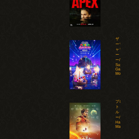
ザ・スーパ
ーマリオギ
ャラクシ
ー・ムービ
ー/The
Super Mario
Galaxy
Movie(2026)
プロジェク
ト・ヘイ
ル・メアリ
ー/Project
Hail
Mary(2026)