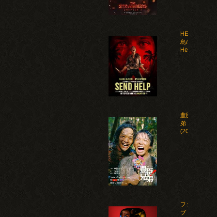
HELP 復讐
島/Send
Help(2026)
豊臣兄
弟！
(2026)
ファイ
ブ・ナ