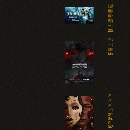
沈黙の
艦隊 北
極海大
海戦 シ
ーズン
2(2026)
ウォー・マシ
ーン: 未知な
侵略者/War
Machine(202
ストレン
ジャー
ズ：チャ
プター
3/The
Strangers:
Chapter
3(2026)