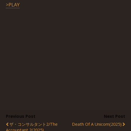
>PLAY
Previous Post
Next Post
ザ・コンサルタント2/The
Death Of A Unicorn(2025)
Accountant 2(2025)