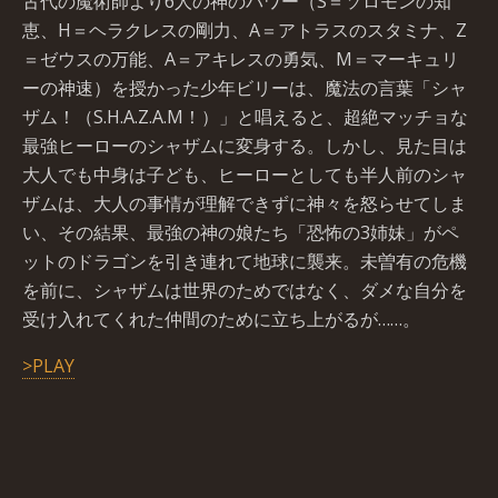
古代の魔術師より6人の神のパワー（S＝ソロモンの知
恵、H＝ヘラクレスの剛力、A＝アトラスのスタミナ、Z
＝ゼウスの万能、A＝アキレスの勇気、M＝マーキュリ
ーの神速）を授かった少年ビリーは、魔法の言葉「シャ
ザム！（S.H.A.Z.A.M！）」と唱えると、超絶マッチョな
最強ヒーローのシャザムに変身する。しかし、見た目は
大人でも中身は子ども、ヒーローとしても半人前のシャ
ザムは、大人の事情が理解できずに神々を怒らせてしま
い、その結果、最強の神の娘たち「恐怖の3姉妹」がペ
ットのドラゴンを引き連れて地球に襲来。未曽有の危機
を前に、シャザムは世界のためではなく、ダメな自分を
受け入れてくれた仲間のために立ち上がるが……。
>PLAY