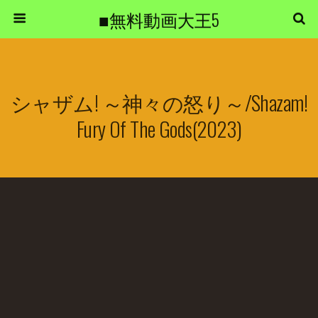
■無料動画大王5
シャザム! ～神々の怒り～/Shazam!
Fury Of The Gods(2023)