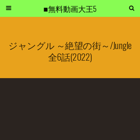
■無料動画大王5
ジャングル ～絶望の街～/Jungle
全6話(2022)