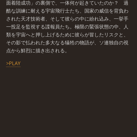
面着陸成功」の裏側で、一体何が起きていたのか？ 過
酷な訓練に耐える宇宙飛行士たち、国家の威信を背負わ
された天才技術者、そして彼らの中に紛れ込み、一挙手
一投足を監視する諜報員たち。極限の緊張状態の中、人
類を宇宙へと押し上げるために彼らが冒したリスクと、
その影で払われた多大なる犠牲の物語が、ソ連独自の視
点から鮮烈に描き出される。
>PLAY