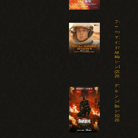
フォ
ー・オ
ール・
マンカ
イン
ド/For
All
Mankind
シーズ
ン1-5
(2019-
2026)
デアデビ
ル：ボー
ン・アゲイ
ン/Daredevil:
Born Again
シーズン1-
2(2025-
2026)