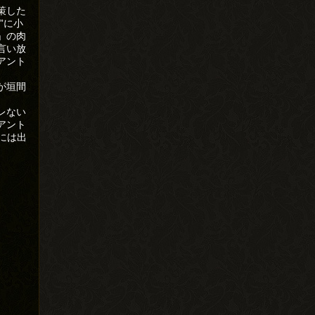
策した
”に小
」の肉
言い放
アント
が垣間
レない
アント
には出