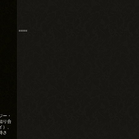
====
ジー・
知り合
イ）、
待さ