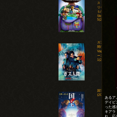
ストー
リー
５/Toy
Story
5(2026)
ガス人
間/Human
Vapor シ
ーズン
1(2026)
国宝
(2025)
あるア
デイビ
った感
キアラ
れ、応