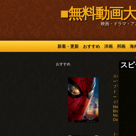
■無料動画大
映画・ドラマ・ア
新着・更新
おすすめ
洋画
邦画
海
スピー
おすすめ
スパイダ
ーマン：
ブラン
ド・ニュ
ー・デ
イ/Spider-
Man:
Brand
New
Day(2026)
トイ・