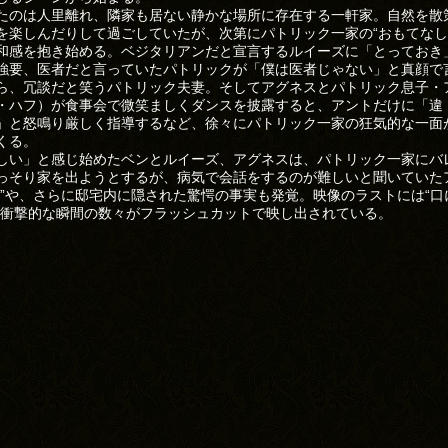
たのは人里離れ、隣家も居ない静かな場所に存在する一軒家。自然を散
を楽しんだりして過ごしていたが、次第にパトリック一家の“おもてなし
和感を抱き始める。ベジタリアンだと宣言するルイーズに「とっておき
強要、医者だと言っていたパトリックが「僕は医者じゃない」と真顔で
ら、冗談だと笑うパトリック夫妻。そしてアグネスとパトリック息子・
・ハフ）が食事会で微笑ましくダンスを披露すると、アントだけに「違
」と怒鳴り厳しく指導するなど、徐々にパトリック一家の狂気的な一面
くる。
しい」と感じ始めたベンとルイーズ、アグネスは、パトリック一家にバ
っそり家を出ようとするが、病気で会話をするのが難しいと聞いていた
変”や、さらに邸宅内に隠された驚愕の事実も発覚。映像のラストには“口
”衝撃的な瞬間の数々がフラッシュカットで映し出されている。