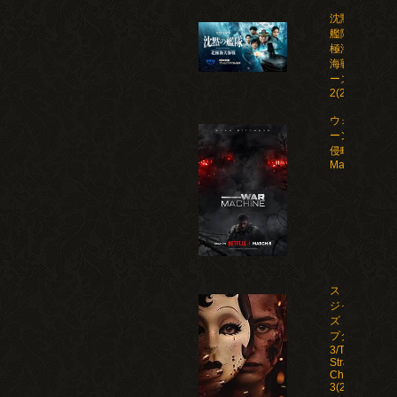
沈黙の
艦隊 北
極海大
海戦 シ
ーズン
2(2026)
ウォー・マシ
ーン: 未知な
侵略者/War
Machine(202
ストレン
ジャー
ズ：チャ
プター
3/The
Strangers:
Chapter
3(2026)