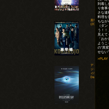
到着し
り食事
さな違
料理を
黒牢城
ちなが
(2026)
（ダン
う！！
見えて
「おか
ようこ
の“異
せない
>PLAY
ディスクロー
ジャー・デ
イ/Disclosure
Day(2026)