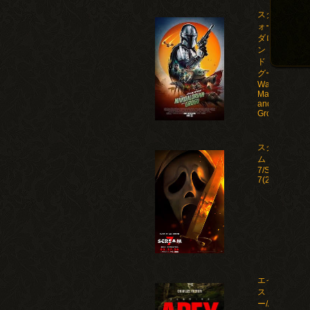
スター・ウ
ォーズ マン
ダロリア
ン・アン
ド・グロー
グー/Star
Wars: The
Mandalorian
and
Grogu(2026)
スクリー
ム
7/Scream
7(2026)
エイペック
ス・プレデタ
ー/Apex(2026