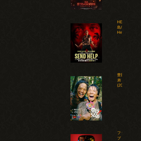
HELP 復讐
島/Send
Help(2026)
豊臣兄
弟！
(2026)
ファイ
ブ・ナ