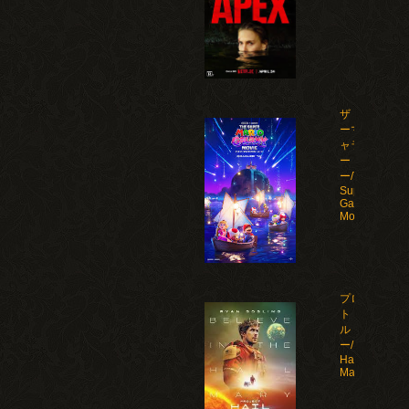
ザ・スーパ
ーマリオギ
ャラクシ
ー・ムービ
ー/The
Super Mario
Galaxy
Movie(2026)
プロジェク
ト・ヘイ
ル・メアリ
ー/Project
Hail
Mary(2026)