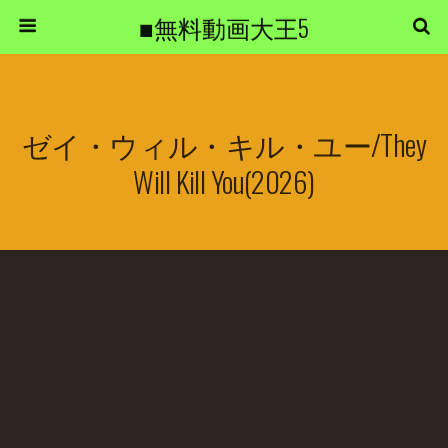
■無料動画大王5
ゼイ・ウィル・キル・ユー/They
Will Kill You(2026)