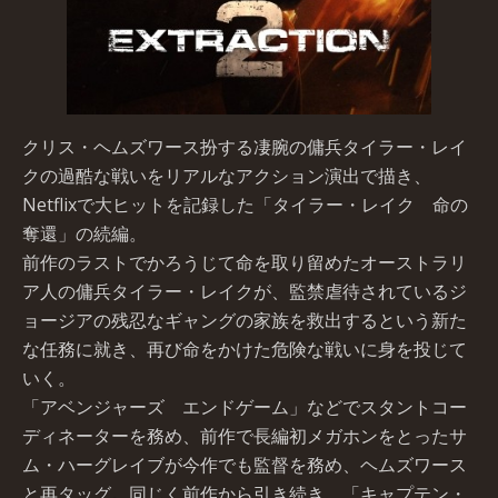
クリス・ヘムズワース扮する凄腕の傭兵タイラー・レイ
クの過酷な戦いをリアルなアクション演出で描き、
Netflixで大ヒットを記録した「タイラー・レイク 命の
奪還」の続編。
前作のラストでかろうじて命を取り留めたオーストラリ
ア人の傭兵タイラー・レイクが、監禁虐待されているジ
ョージアの残忍なギャングの家族を救出するという新た
な任務に就き、再び命をかけた危険な戦いに身を投じて
いく。
「アベンジャーズ エンドゲーム」などでスタントコー
ディネーターを務め、前作で長編初メガホンをとったサ
ム・ハーグレイブが今作でも監督を務め、ヘムズワース
と再タッグ。同じく前作から引き続き、「キャプテン・