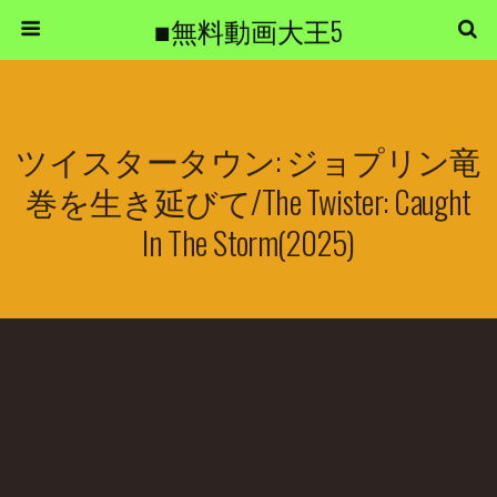
■無料動画大王5
ツイスタータウン: ジョプリン竜
巻を生き延びて/The Twister: Caught
In The Storm(2025)