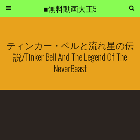
■無料動画大王5
ティンカー・ベルと流れ星の伝
説/Tinker Bell And The Legend Of The
NeverBeast