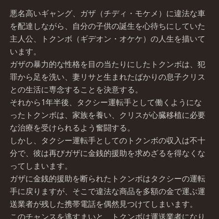
悪名高いギャング、ガザ（チディ・モケメ）に違法な車
を配達しながら、自分の子供の誕生を心待ちにしていた
主人公、トクンボ（ギデオン・オケケ）の人生を描いて
います。
ガザの暴力的な性格を目の当たりにしたトクンボは、犯
罪から足を洗い、妻リサと生まれたばかりの息子クリス
との生活に専念することを決意する。
それから1年半後、タクシー運転手として働くようにな
ったトクンボは、家族を養い、クリスが心臓移植に必要
な治療を受けられるよう奮闘する。
しかし、タクシー運転手としてのトクンボの収入は不十
分で、彼は再びガザに金銭的援助を求めざるを得なくな
ってしまいます。
ガザに金銭的援助を断られたトクンボはタクシーの運転
手に戻りますが、そこで違法な商品を多額の金で運ぶ運
送業者が残した携帯電話を偶然見つけてしまいます。
このチャンスを逃すまいと、トクンボは運送業者になり