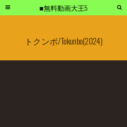
■無料動画大王5
トクンボ/Tokunbo(2024)