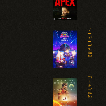
ザ・スーパ
ーマリオギ
ャラクシ
ー・ムービ
ー/The
Super Mario
Galaxy
Movie(2026)
プロジェク
ト・ヘイ
ル・メアリ
ー/Project
Hail
Mary(2026)