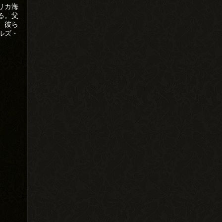
リカ海
る。父
。彼ら
ルズ・