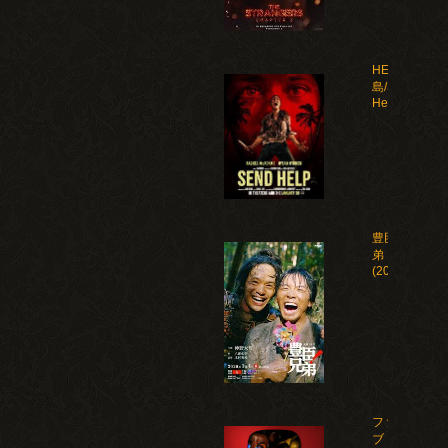
HELP 復讐
島/Send
Help(2026)
豊臣兄
弟！
(2026)
ファイ
ブ・ナ