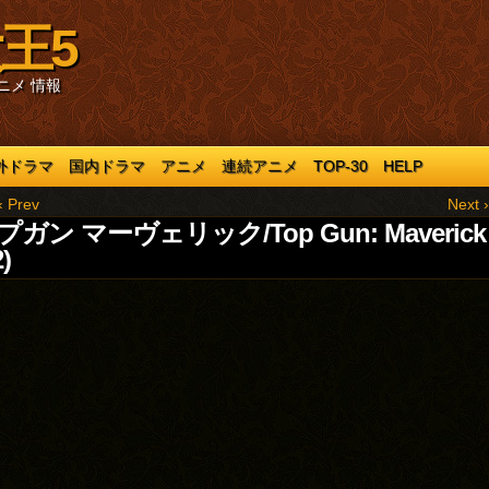
王5
ニメ 情報
外ドラマ
国内ドラマ
アニメ
連続アニメ
TOP-30
HELP
‹ Prev
Next ›
ガン マーヴェリック/Top Gun: Maverick
)