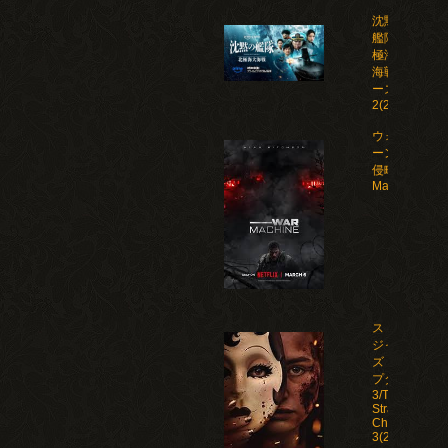
沈黙の
艦隊 北
極海大
海戦 シ
ーズン
2(2026)
ウォー・マシ
ーン: 未知な
侵略者/War
Machine(202
ストレン
ジャー
ズ：チャ
プター
3/The
Strangers:
Chapter
3(2026)