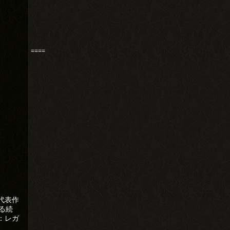
====
代表作
る続
：レガ