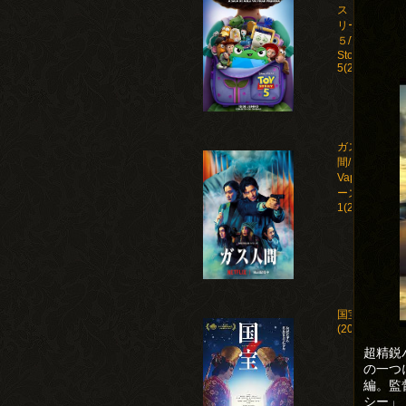
ストー
リー
５/Toy
Story
5(2026)
ガス人
間/Human
Vapor シ
ーズン
1(2026)
国宝
(2025)
超精鋭
の一つ
編。監
シー」