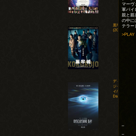
マーヴ
軍パイ
親と親
の中に
黒牢城
テラー
(2026)
>PLAY
ディスクロー
ジャー・デ
イ/Disclosure
Day(2026)
–
–