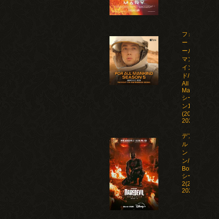
フォ
ー・オ
ール・
マンカ
イン
ド/For
All
Mankind
シーズ
ン1-5
(2019-
2026)
デアデビ
ル：ボー
ン・アゲイ
ン/Daredevil:
Born Again
シーズン1-
2(2025-
2026)