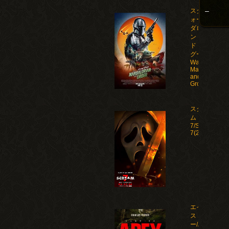
–
スター・ウ
ォーズ マン
ダロリア
ン・アン
ド・グロー
グー/Star
Wars: The
Mandalorian
and
Grogu(2026)
スクリー
ム
7/Scream
7(2026)
エイペック
ス・プレデタ
ー/Apex(2026