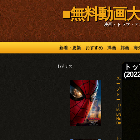
■無料動画大
映画・ドラマ・ア
新着・更新
おすすめ
洋画
邦画
海
トップ
おすすめ
(2022
スパイダ
ーマン：
ブラン
ド・ニュ
ー・デ
イ/Spider-
Man:
Brand
New
Day(2026)
トイ・