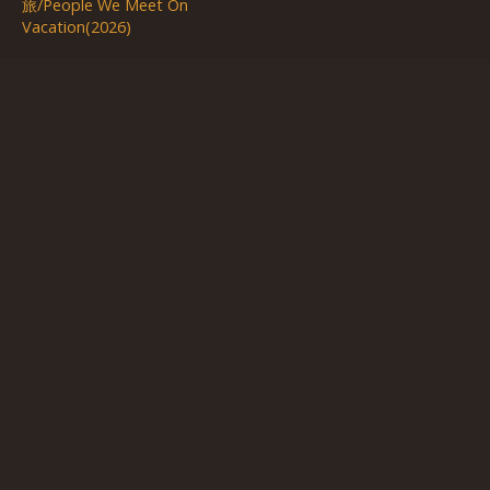
旅/People We Meet On
Vacation(2026)