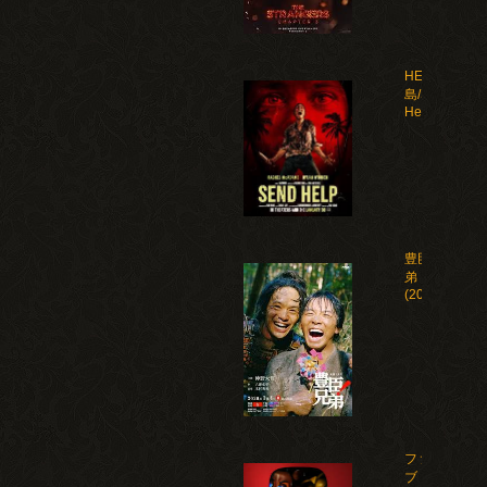
HELP 復讐
島/Send
Help(2026)
豊臣兄
弟！
(2026)
ファイ
ブ・ナ