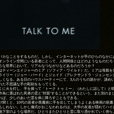
バカなことをするものだ。しかし、インターネットが手のひらのなかに
オンライン空間にいる若者にとって、人間関係とはどのようなものだろ
うな世界において、リアルなつながりなどあるのだろうか？
はティーンエイジャーのミア（ソフィア・ワイルド）だ。ミアは母親を
ライリー（ジョー・バード）とジェイド（アレクサンドラ・ジェンセン
しくなる。ある日のハウスパーティーにて、3人のうちの誰かが、謎め
れた不思議な手の彫刻をもってくる。
くに火を灯し、手を握って「トーク トゥ ミー」（わたしに話して）と
作為に選ばれた死者の霊と“対面”することができるという。また別のま
れば、少しのあいだ霊を体に降ろすこともできる。
け聞くと、10代の若者が黒魔術に手を出してしまうよくある映画の筋書
もしれない。しかし儀式がおこなわれるのは、大学の友達が隠れてハイ
地下室のような場所だ。ひとりまたひとりと霊に取り憑かれていく傍ら