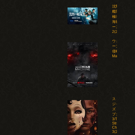
沈黙の
艦隊 北
極海大
海戦 シ
ーズン
2(2026)
ウォー・マシ
ーン: 未知な
侵略者/War
Machine(202
ストレン
ジャー
ズ：チャ
プター
3/The
Strangers:
Chapter
3(2026)