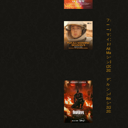
フォ
ー・オ
ール・
マンカ
イン
ド/For
All
Mankind
シーズ
ン1-5
(2019-
2026)
デアデビ
ル：ボー
ン・アゲイ
ン/Daredevil:
Born Again
シーズン1-
2(2025-
2026)