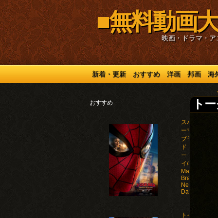
■無料動画大
映画・ドラマ・ア
新着・更新
おすすめ
洋画
邦画
海
トーク
おすすめ
スパイダ
ーマン：
ブラン
ド・ニュ
ー・デ
イ/Spider-
Man:
Brand
New
Day(2026)
トイ・