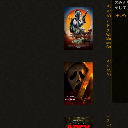
のみん
スター・ウ
そして
ォーズ マン
>PLAY
ダロリア
ン・アン
ド・グロー
グー/Star
Wars: The
Mandalorian
and
Grogu(2026)
スクリー
ム
7/Scream
7(2026)
エイペック
ス・プレデタ
ー/Apex(2026