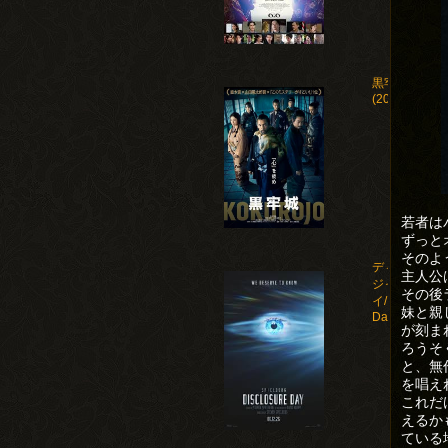
黒牢城
(2026)
若者は
ずっと
そのよ
ディスクロー
主人公
ジャー・デ
その後
イ/Disclosure
妹と親
Day(2026)
が刻ま
ろうそ
と、無
を唱え
これだ
えるか
ている