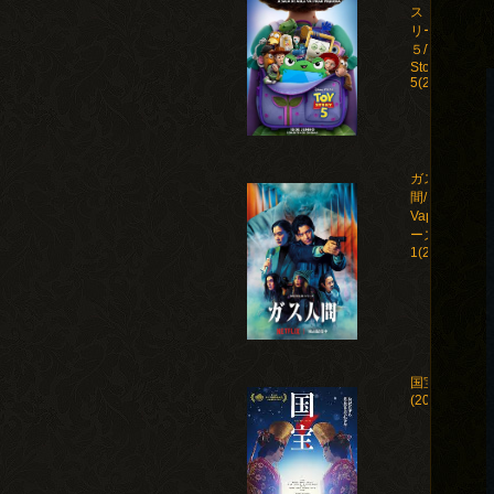
ストー
リー
５/Toy
Story
5(2026)
ガス人
間/Human
Vapor シ
ーズン
1(2026)
国宝
(2025)