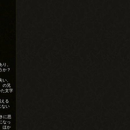
あり、
うか？
失い、
）の兄
いた文字
唱える
じない
きに思
になっ
、ほか