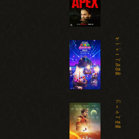
ザ・スーパ
ーマリオギ
ャラクシ
ー・ムービ
ー/The
Super Mario
Galaxy
Movie(2026)
プロジェク
ト・ヘイ
ル・メアリ
ー/Project
Hail
Mary(2026)