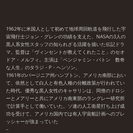
1962年に米国人として初めて地球周回軌道を飛行した宇
宙飛行士ジョン・グレンの功績を支えた、NASAの3人の
黒人系女性スタッフの知られざる活躍を描いた伝記ドラ
マ。監督は「ヴィンセントが教えてくれたこと」のセオ
ドア・メルフィ。主演は「ベンジャミン・バトン 数奇
な人生」のタラジ・P・ヘンソン。
1961年のバージニア州ハンプトン。アメリカ南部におい
て、依然として白人と有色人種の分離政策が行われてい
た時代。優秀な黒人女性のキャサリンは、同僚のドロシ
ーとメアリーと共にアメリカ南東部のラングレー研究所
で計算手として働いていた。ソ連の人工衛星打ち上げ成
功を受けて、アメリカ国内では有人宇宙船計画へのプレ
ッシャーが強まっていた
–