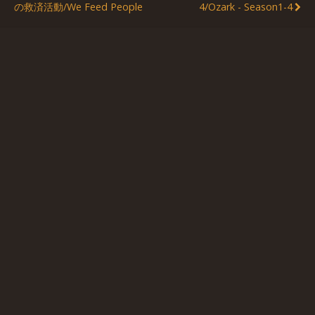
の救済活動/We Feed People
4/Ozark - Season1-4