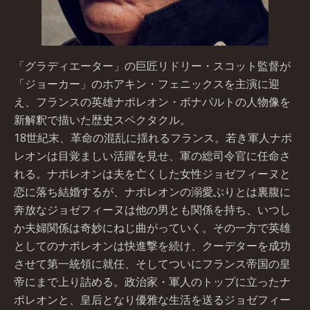
「グラディエーター」の巨匠リドリー・スコット監督が
「ジョーカー」のホアキン・フェニックスを主演に迎
え、フランスの英雄ナポレオン・ボナパルトの人物像を
新解釈で描いた歴史スペクタクル。
18世紀末、革命の混乱に揺れるフランス。若き軍人ナポ
レオンは目覚ましい活躍を見せ、軍の総司令官に任命さ
れる。ナポレオンは夫を亡くした女性ジョゼフィーヌと
恋に落ち結婚するが、ナポレオンの溺愛ぶりとは裏腹に
奔放なジョゼフィーヌは他の男とも関係を持ち、いつし
か夫婦関係は奇妙にねじ曲がっていく。その一方で英雄
としてのナポレオンは快進撃を続け、クーデターを成功
させて第一統領に就任、そしてついにフランス帝国の皇
帝にまで上り詰める。政治家・軍人のトップに立ったナ
ポレオンと、皇后となり優雅な生活を送るジョゼフィー