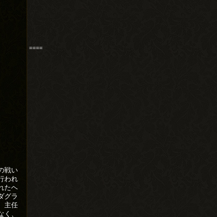
====
の戦い
行われ
れたヘ
ダグラ
。主任
なく、