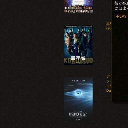
彼が犯
には出
>PLAY
黒牢城
(2026)
ディスクロー
ジャー・デ
イ/Disclosure
Day(2026)