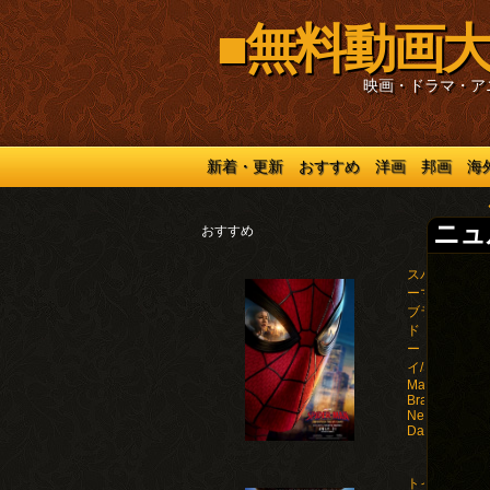
■無料動画大
映画・ドラマ・ア
新着・更新
おすすめ
洋画
邦画
海
ニュル
おすすめ
スパイダ
ーマン：
ブラン
ド・ニュ
ー・デ
イ/Spider-
Man:
Brand
New
Day(2026)
トイ・