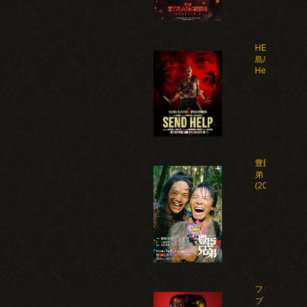
HELP 復讐
島/Send
Help(2026)
豊臣兄
弟！
(2026)
ファイ
ブ・ナ