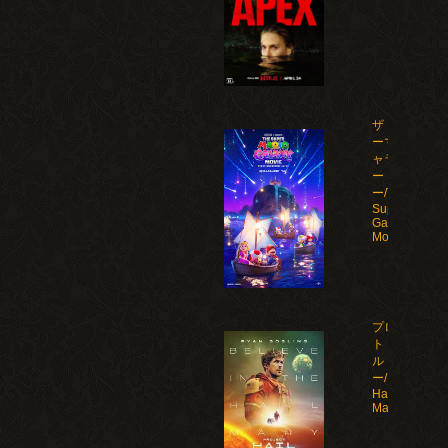
ザ・スーパ
ーマリオギ
ャラクシ
ー・ムービ
ー/The
Super Mario
Galaxy
Movie(2026)
プロジェク
ト・ヘイ
ル・メアリ
ー/Project
Hail
Mary(2026)