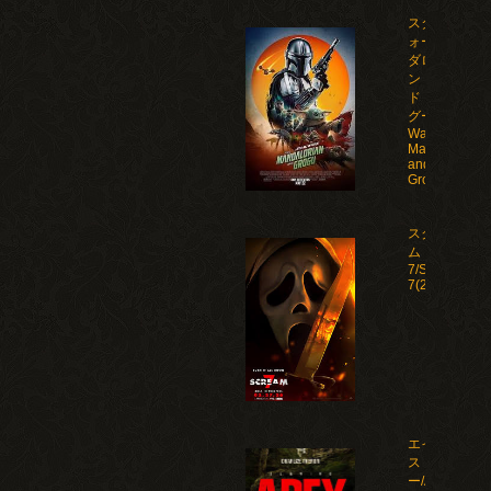
スター・ウ
ォーズ マン
ダロリア
ン・アン
ド・グロー
グー/Star
Wars: The
Mandalorian
and
Grogu(2026)
スクリー
ム
7/Scream
7(2026)
エイペック
ス・プレデタ
ー/Apex(2026