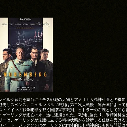
ンベルグ裁判を舞台にナチス戦犯の大物とアメリカ人精神科医との機知
歴史サスペンス。ニュルンベルグ裁判は第二次大戦後、連合国によって
ス・ドイツの戦争犯罪を裁く国際軍事裁判。ヒトラーの右腕として知ら
・ゲーリングが逃亡の末、遂に逮捕された。裁判に当たり、米精神科医
リーは、ゲーリングが法廷に立てる精神状態かを診断する任務を受ける
ロバート・ジャクソンはゲーリングは肉体的にも精神的にも何ら問題は