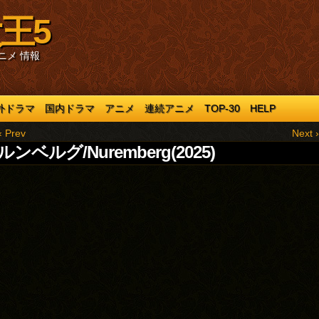
王5
ニメ 情報
外ドラマ
国内ドラマ
アニメ
連続アニメ
TOP-30
HELP
‹ Prev
Next ›
ンベルグ/Nuremberg(2025)