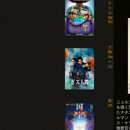
ストー
リー
５/Toy
Story
5(2026)
ガス人
間/Human
Vapor シ
ーズン
1(2026)
国宝
ニュル
(2025)
を描く
たナチ
ルマン
ス・ケ
検察官