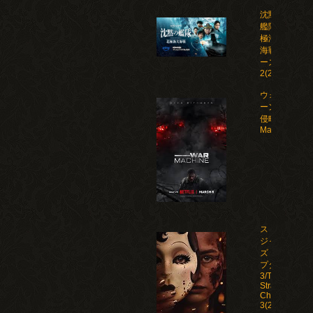
沈黙の
艦隊 北
極海大
海戦 シ
ーズン
2(2026)
ウォー・マシ
ーン: 未知な
侵略者/War
Machine(202
ストレン
ジャー
ズ：チャ
プター
3/The
Strangers:
Chapter
3(2026)