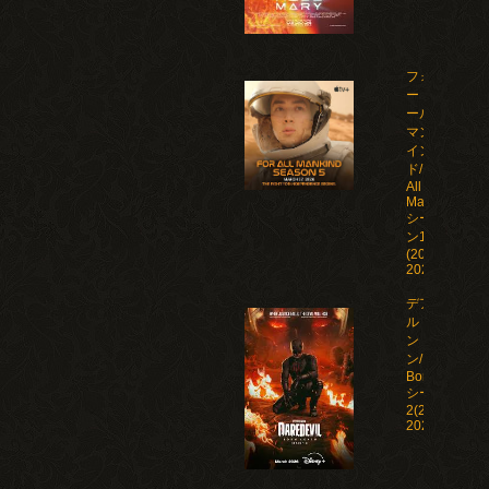
フォ
ー・オ
ール・
マンカ
イン
ド/For
All
Mankind
シーズ
ン1-5
(2019-
2026)
デアデビ
ル：ボー
ン・アゲイ
ン/Daredevil:
Born Again
シーズン1-
2(2025-
2026)