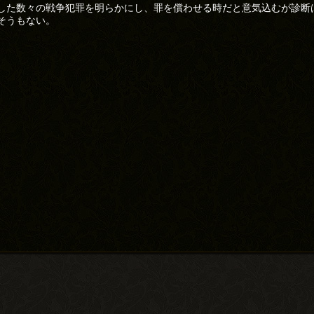
した数々の戦争犯罪を明らかにし、罪を償わせる時だと意気込むが診断
そうもない。