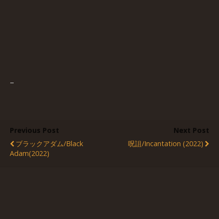
–
Previous Post
Next Post
ブラックアダム/Black
呪詛/Incantation (2022)
Adam(2022)