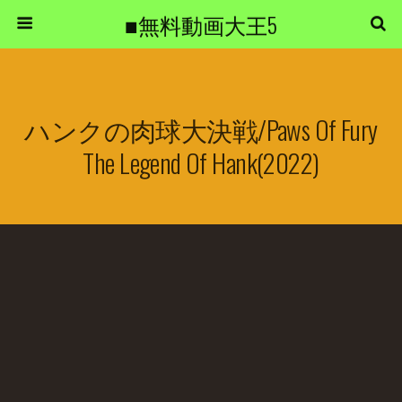
■無料動画大王5
ハンクの肉球大決戦/Paws Of Fury
The Legend Of Hank(2022)