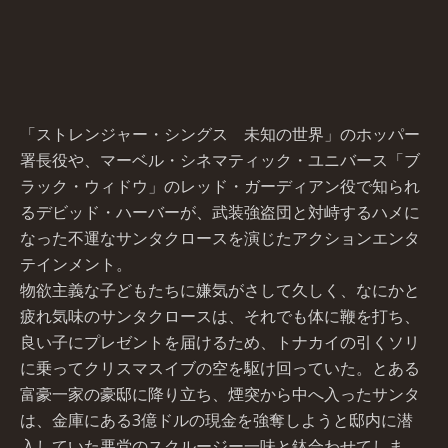
「ストレンジャー・シングス 未知の世界」のホッパー
署長役や、マーベル・シネマティック・ユニバース「ブ
ラック・ウィドウ」のレッド・ガーディアン役で知られ
るデビッド・ハーバーが、武装強盗団と対峙するハメに
なった不運なサンタクロースを演じたアクションエンタ
テインメント。
物欲主義な子どもたちに嫌気がさして久しく、なにかと
疲れ気味のサンタクロースは、それでも体に鞭を打ち、
良い子にプレゼントを届けるため、トナカイの引くソリ
に乗ってクリスマスイブの空を駆け回っていた。とある
富豪一家の豪邸に降り立ち、煙突から中へ入ったサンタ
は、金庫にある3億ドルの現金を強奪しようと邸内に潜
入していた悪党のスクルージー一味と鉢合わせてしま