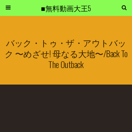
■無料動画大王5
バック・トゥ・ザ・アウトバッ
ク 〜めざせ! 母なる大地〜/Back To
The Outback