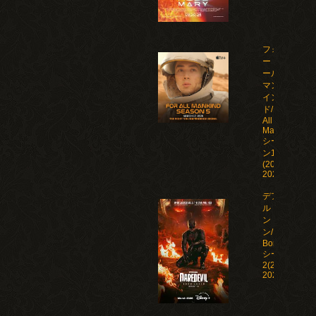
フォ
ー・オ
ール・
マンカ
イン
ド/For
All
Mankind
シーズ
ン1-5
(2019-
2026)
デアデビ
ル：ボー
ン・アゲイ
ン/Daredevil:
Born Again
シーズン1-
2(2025-
2026)