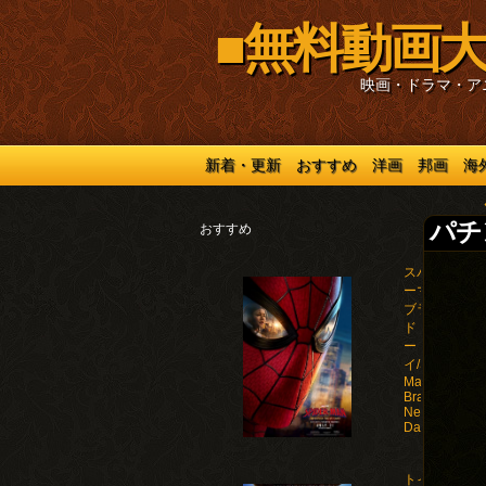
■無料動画大
映画・ドラマ・ア
新着・更新
おすすめ
洋画
邦画
海
パチン
おすすめ
スパイダ
ーマン：
ブラン
ド・ニュ
ー・デ
イ/Spider-
Man:
Brand
New
Day(2026)
トイ・