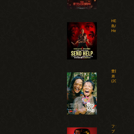
HELP 復讐
島/Send
Help(2026)
豊臣兄
弟！
(2026)
ファイ
ブ・ナ