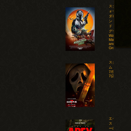
スター・ウ
ォーズ マン
ダロリア
ン・アン
ド・グロー
グー/Star
Wars: The
Mandalorian
and
Grogu(2026)
スクリー
ム
7/Scream
7(2026)
エイペック
ス・プレデタ
ー/Apex(2026