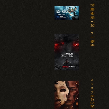
沈黙の
艦隊 北
極海大
海戦 シ
ーズン
2(2026)
ウォー・マシ
ーン: 未知な
侵略者/War
Machine(202
ストレン
ジャー
ズ：チャ
プター
3/The
Strangers:
Chapter
3(2026)