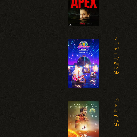
ザ・スーパ
ーマリオギ
ャラクシ
ー・ムービ
ー/The
Super Mario
Galaxy
Movie(2026)
プロジェク
ト・ヘイ
ル・メアリ
ー/Project
Hail
Mary(2026)