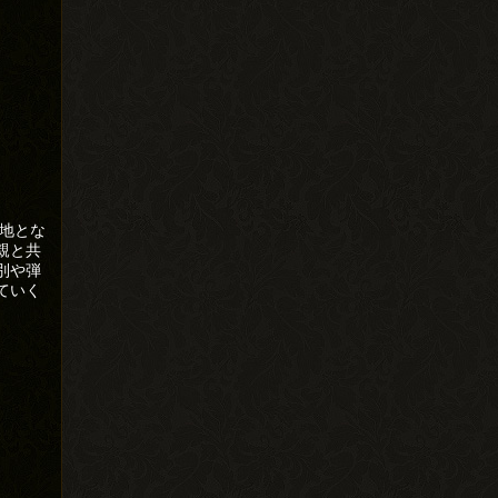
民地とな
親と共
別や弾
ていく