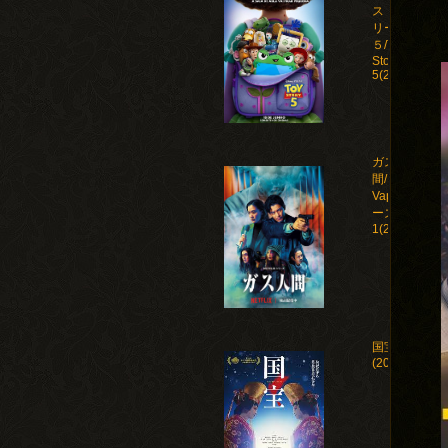
ストー
リー
５/Toy
Story
5(2026)
ガス人
間/Human
Vapor シ
ーズン
1(2026)
国宝
(2025)