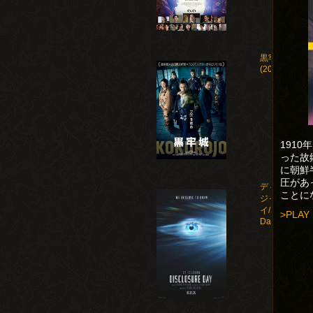
黒牢城
(2026)
191
った故
に朝鮮
圧があ
ディスクロー
ことに
ジャー・デ
イ/Disclosure
>PLAY
Day(2026)