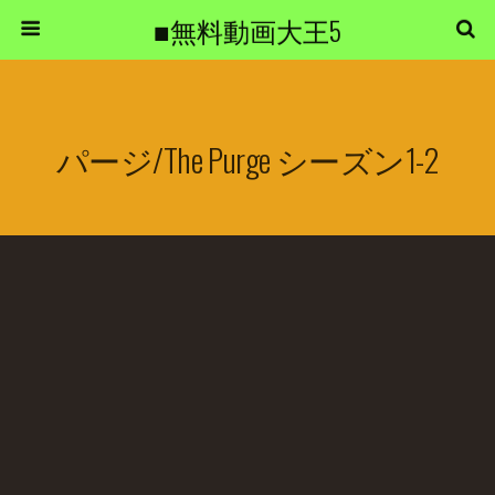
■無料動画大王5
パージ/The Purge シーズン1-2