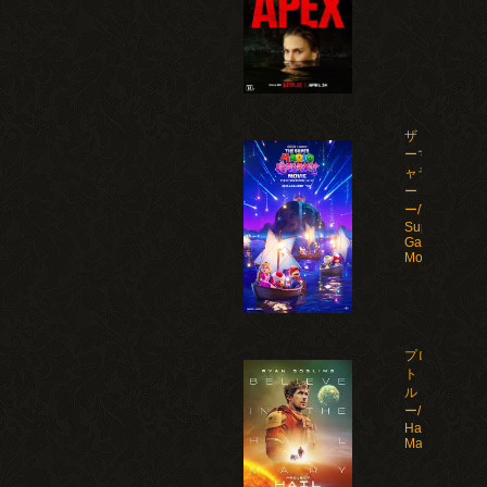
ザ・スーパ
ーマリオギ
ャラクシ
ー・ムービ
ー/The
Super Mario
Galaxy
Movie(2026)
プロジェク
ト・ヘイ
ル・メアリ
ー/Project
Hail
Mary(2026)