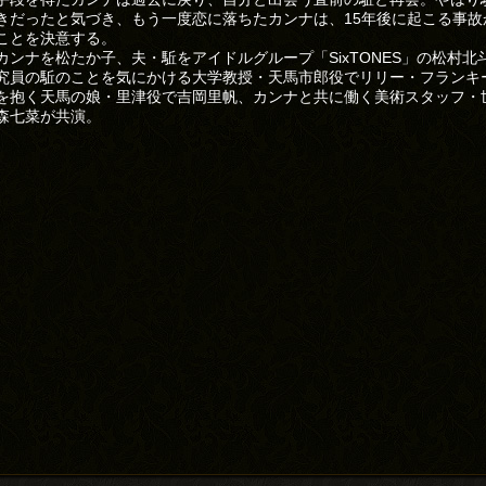
きだったと気づき、もう一度恋に落ちたカンナは、15年後に起こる事故
ことを決意する。
カンナを松たか子、夫・駈をアイドルグループ「SixTONES」の松村北
究員の駈のことを気にかける大学教授・天馬市郎役でリリー・フランキ
を抱く天馬の娘・里津役で吉岡里帆、カンナと共に働く美術スタッフ・
森七菜が共演。