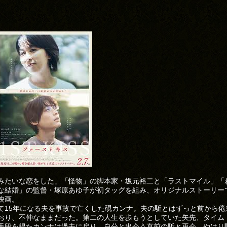
みたいな恋をした」「怪物」の脚本家・坂元裕二と「ラストマイル」「
な結婚」の監督・塚原あゆ子が初タッグを組み、オリジナルストーリー
映画。
て15年になる夫を事故で亡くした硯カンナ。夫の駈とはずっと前から倦
おり、不仲なままだった。第二の人生を歩もうとしていた矢先、タイム
手段を得たカンナは過去に戻り、自分と出会う直前の駈と再会。やはり