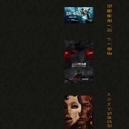
沈黙の
艦隊 北
極海大
海戦 シ
ーズン
2(2026)
ウォー・マシ
ーン: 未知な
侵略者/War
Machine(202
ストレン
ジャー
ズ：チャ
プター
3/The
Strangers:
Chapter
3(2026)