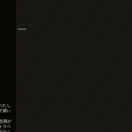
====
わたし
で描い
怠期が
トラベ
駈のこ