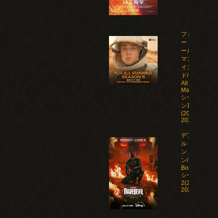
フォ
ー・オ
ール・
マンカ
イン
ド/For
All
Mankind
シーズ
ン1-5
(2019-
2026)
デアデビ
ル：ボー
ン・アゲイ
ン/Daredevil:
Born Again
シーズン1-
2(2025-
2026)