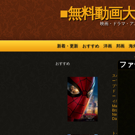
■無料動画大
映画・ドラマ・ア
新着・更新
おすすめ
洋画
邦画
海
ファー
おすすめ
スパイダ
ーマン：
ブラン
ド・ニュ
ー・デ
イ/Spider-
Man:
Brand
New
Day(2026)
トイ・