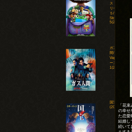
ストー
リー
５/Toy
Story
5(2026)
ガス人
間/Human
Vapor シ
ーズン
1(2026)
国宝
「花束
(2025)
の幸せ
た恋愛
結婚し
続いて
ルする