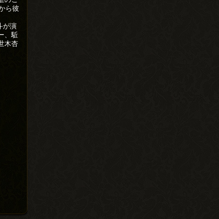
から彼
斗が演
ー、駈
世木杏