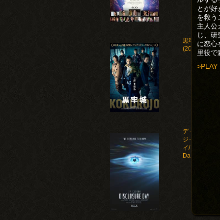
とが好
を救う
主人公
じ、研
黒牢城
に恋心
(2026)
里役で
>PLAY
ディスクロー
ジャー・デ
イ/Disclosure
Day(2026)