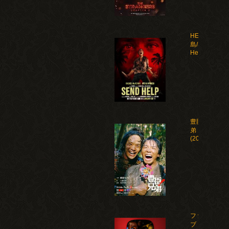
HELP 復讐
島/Send
Help(2026)
豊臣兄
弟！
(2026)
ファイ
ブ・ナ