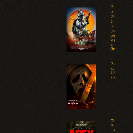
スター・ウ
ォーズ マン
ダロリア
ン・アン
ド・グロー
グー/Star
Wars: The
Mandalorian
and
Grogu(2026)
スクリー
ム
7/Scream
7(2026)
エイペック
ス・プレデタ
ー/Apex(2026