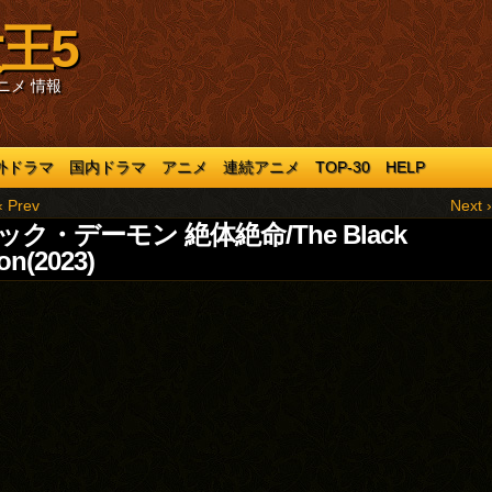
王5
ニメ 情報
外ドラマ
国内ドラマ
アニメ
連続アニメ
TOP-30
HELP
‹ Prev
Next ›
ック・デーモン 絶体絶命/The Black
n(2023)