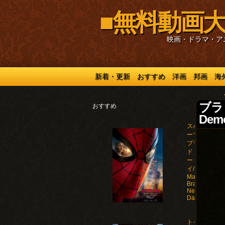
■無料動画大
映画・ドラマ・ア
新着・更新
おすすめ
洋画
邦画
海
ブラ
おすすめ
Demo
スパイダ
ーマン：
ブラン
ド・ニュ
ー・デ
イ/Spider-
Man:
Brand
New
Day(2026)
トイ・