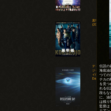
黒牢城
(2026)
伝説の
ディスクロー
海底油
ジャー・デ
つての
イ/Disclosure
Day(2026)
テカの
を見つ
れる伝
段もな
に、油
は残り
監督は
リアン