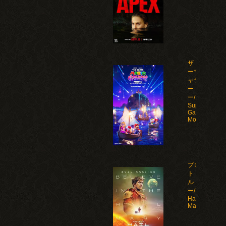
ザ・スーパ
ーマリオギ
ャラクシ
ー・ムービ
ー/The
Super Mario
Galaxy
Movie(2026)
プロジェク
ト・ヘイ
ル・メアリ
ー/Project
Hail
Mary(2026)