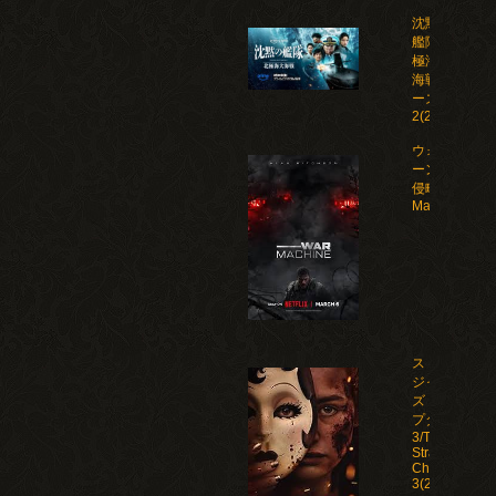
沈黙の
艦隊 北
極海大
海戦 シ
ーズン
2(2026)
ウォー・マシ
ーン: 未知な
侵略者/War
Machine(202
ストレン
ジャー
ズ：チャ
プター
3/The
Strangers:
Chapter
3(2026)