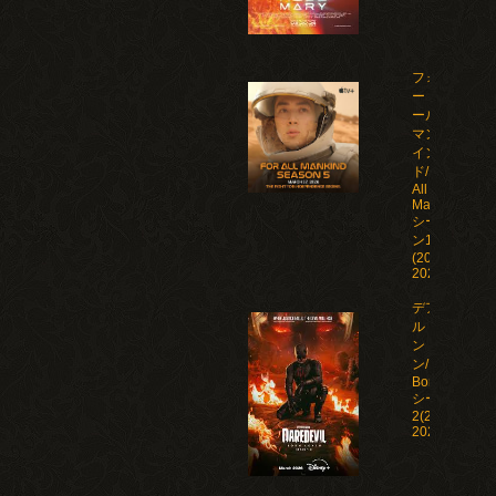
フォ
ー・オ
ール・
マンカ
イン
ド/For
All
Mankind
シーズ
ン1-5
(2019-
2026)
デアデビ
ル：ボー
ン・アゲイ
ン/Daredevil:
Born Again
シーズン1-
2(2025-
2026)