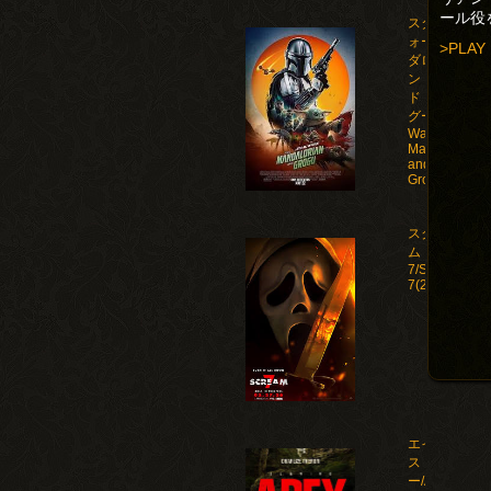
ール役
スター・ウ
ォーズ マン
>PLAY
ダロリア
ン・アン
ド・グロー
グー/Star
Wars: The
Mandalorian
and
Grogu(2026)
スクリー
ム
7/Scream
7(2026)
エイペック
ス・プレデタ
ー/Apex(2026