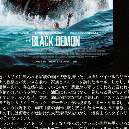
超巨大ザメに襲われる家族の極限状態を描いた、海洋サバイバルスリラ
田の視察とバカンスを兼ね、家族とメキシコを訪れたポール。しかし、
活気を失い、存在感を放っているのは、悪魔から守ってくれると言われ
彫刻だけという状態だった。油田にも人気はなく、見知らぬ男が怯えた
めている。そんな時、突然、油田が巨大な揺れに襲われ、アステカに語
説の超巨大ザメ「ブラック・デーモン」が出現する。ボートが損壊し、
いという状況下で、崩壊寸前の油田に取り残されたポールと彼の家族。
田の下には何者かが仕掛けた大型爆弾が見つかり、爆発までのタイムリ
59分となっていた。
「ランボー ラスト・ブラッド」など多くのアクション作品を手がける
・グランバーグ。「フォードvsフェラーリ」のジョシュ・ルーカスが主