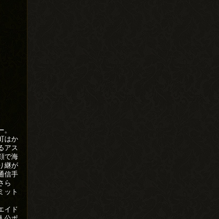
ー。
町はか
るアス
顔で海
り継が
通信手
さら
ミット
エイド
人公ポ