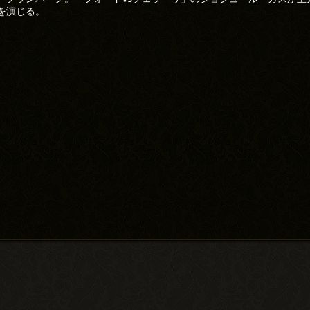
を演じる。
)