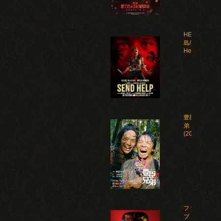
HELP 復讐
島/Send
Help(2026)
豊臣兄
弟！
(2026)
ファイ
ブ・ナ