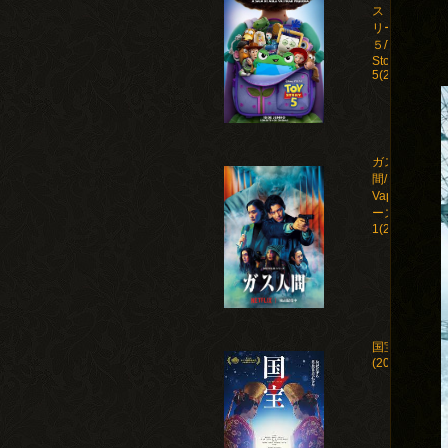
ストー
リー
５/Toy
Story
5(2026)
ガス人
間/Human
Vapor シ
ーズン
1(2026)
国宝
(2025)