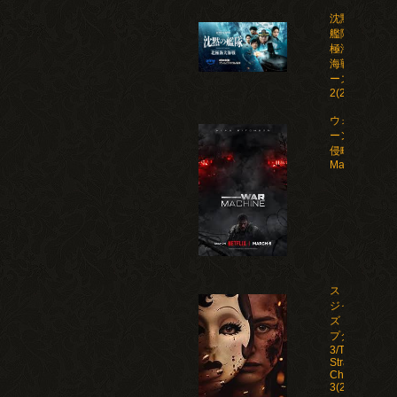
沈黙の
艦隊 北
極海大
海戦 シ
ーズン
2(2026)
ウォー・マシ
ーン: 未知な
侵略者/War
Machine(202
ストレン
ジャー
ズ：チャ
プター
3/The
Strangers:
Chapter
3(2026)