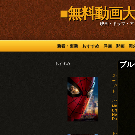
■無料動画大
映画・ドラマ・ア
新着・更新
おすすめ
洋画
邦画
海
ブルー
おすすめ
スパイダ
ーマン：
ブラン
ド・ニュ
ー・デ
イ/Spider-
Man:
Brand
New
Day(2026)
トイ・