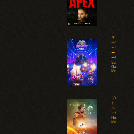
ザ・スーパ
ーマリオギ
ャラクシ
ー・ムービ
ー/The
Super Mario
Galaxy
Movie(2026)
プロジェク
ト・ヘイ
ル・メアリ
ー/Project
Hail
Mary(2026)