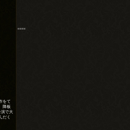
====
作をて
、降板
公演で大
んだく