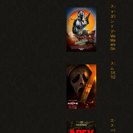
スター・ウ
ォーズ マン
ダロリア
ン・アン
ド・グロー
グー/Star
Wars: The
Mandalorian
and
Grogu(2026)
スクリー
ム
7/Scream
7(2026)
エイペック
ス・プレデタ
ー/Apex(2026