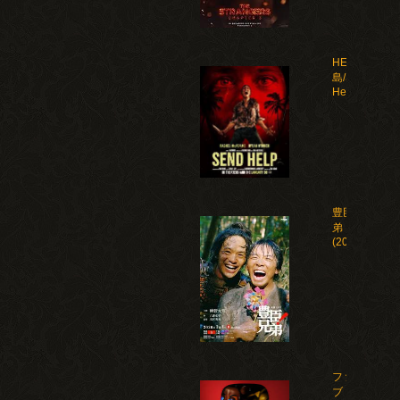
HELP 復讐
島/Send
Help(2026)
豊臣兄
弟！
(2026)
ファイ
ブ・ナ