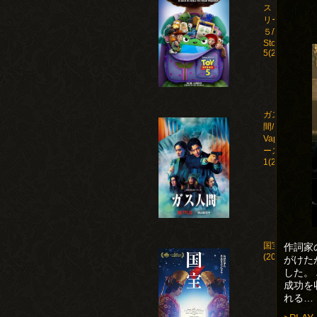
ストー
リー
５/Toy
Story
5(2026)
ガス人
間/Human
Vapor シ
ーズン
1(2026)
国宝
作詞家
(2025)
がけた
した。
成功を
れる…