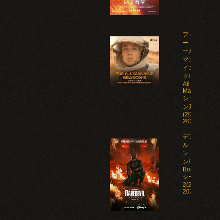
フォ
ー・オ
ール・
マンカ
イン
ド/For
All
Mankind
シーズ
ン1-5
(2019-
2026)
デアデビ
ル：ボー
ン・アゲイ
ン/Daredevil:
Born Again
シーズン1-
2(2025-
2026)