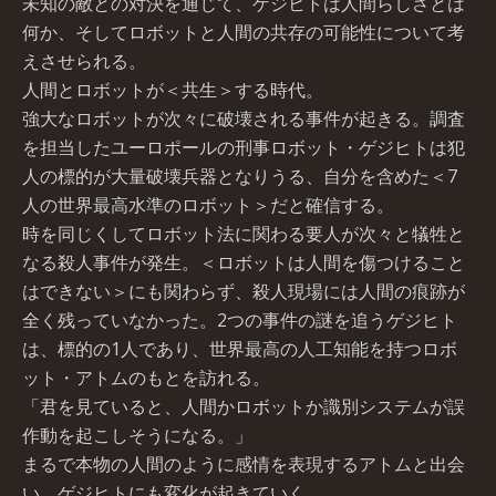
未知の敵との対決を通じて、ゲジヒトは人間らしさとは
何か、そしてロボットと人間の共存の可能性について考
えさせられる。
人間とロボットが＜共生＞する時代。
強大なロボットが次々に破壊される事件が起きる。調査
を担当したユーロポールの刑事ロボット・ゲジヒトは犯
人の標的が大量破壊兵器となりうる、自分を含めた＜7
人の世界最高水準のロボット＞だと確信する。
時を同じくしてロボット法に関わる要人が次々と犠牲と
なる殺人事件が発生。＜ロボットは人間を傷つけること
はできない＞にも関わらず、殺人現場には人間の痕跡が
全く残っていなかった。2つの事件の謎を追うゲジヒト
は、標的の1人であり、世界最高の人工知能を持つロボ
ット・アトムのもとを訪れる。
「君を見ていると、人間かロボットか識別システムが誤
作動を起こしそうになる。」
まるで本物の人間のように感情を表現するアトムと出会
い、ゲジヒトにも変化が起きていく。