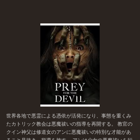
世界各地で悪霊による憑依が活発になり、事態を重くみ
たカトリック教会は悪魔祓いの指導を再開する。 教官の
クイン神父は修道女のアンに悪魔祓いの特別な才能があ