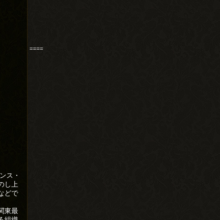
====
ンス・
のし上
などで
関東最
る組織