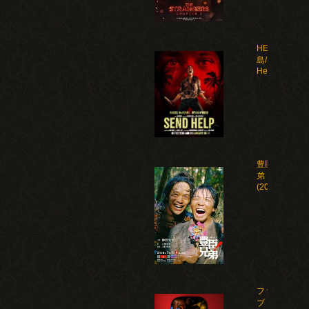
HELP 復讐
島/Send
Help(2026)
豊臣兄
弟！
(2026)
ファイ
ブ・ナ