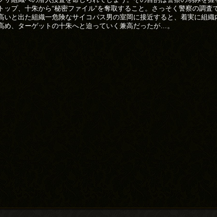
トップ、十朱から“秘密ファイル”を奪取すること。さっそく警察の調査
高いと出た組織一危険なサイコパス男の室岡に接近すると、着実に組織
高め、ターゲットの十朱へと迫っていく兼高だったが…。