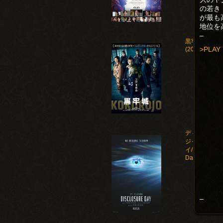
の若き
が最も
地位を
–
黒牢城
>PLAY
(2026)
ディスクロー
ジャー・デ
イ/Disclosure
Day(2026)
–