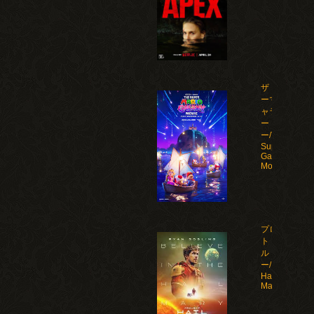
ザ・スーパ
ーマリオギ
ャラクシ
ー・ムービ
ー/The
Super Mario
Galaxy
Movie(2026)
プロジェク
ト・ヘイ
ル・メアリ
ー/Project
Hail
Mary(2026)