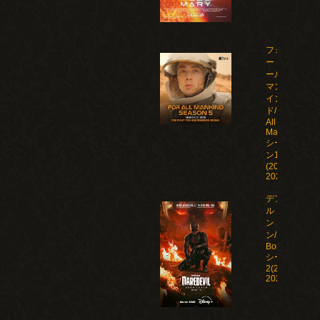
フォ
ー・オ
ール・
マンカ
イン
ド/For
All
Mankind
シーズ
ン1-5
(2019-
2026)
デアデビ
ル：ボー
ン・アゲイ
ン/Daredevil:
Born Again
シーズン1-
2(2025-
2026)