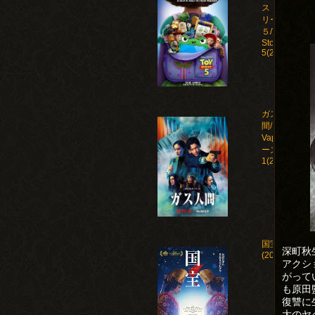
ストー
リー
５/Toy
Story
5(2026)
ガス人
間/Human
Vapor シ
ーズン
1(2026)
国宝
深町秋
(2025)
アクシ
がって
も原田
復讐に
大のヤ