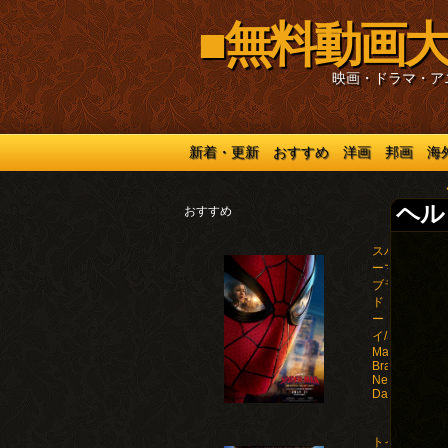
■無料動画大
映画・ドラマ・ア
新着・更新
おすすめ
洋画
邦画
海
ヘルド
おすすめ
スパイダ
ーマン：
ブラン
ド・ニュ
ー・デ
イ/Spider-
Man:
Brand
New
Day(2026)
トイ・