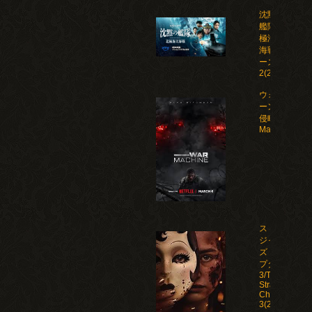
沈黙の
艦隊 北
極海大
海戦 シ
ーズン
2(2026)
ウォー・マシ
ーン: 未知な
侵略者/War
Machine(202
ストレン
ジャー
ズ：チャ
プター
3/The
Strangers:
Chapter
3(2026)