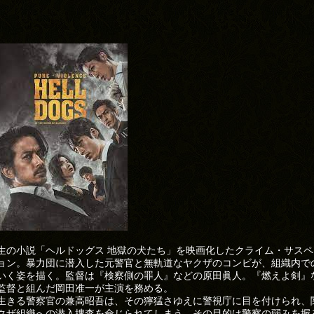
生の小説「ヘルドッグス 地獄の犬たち」を映画化したクライム・サスペ
ョン。暴力団に潜入した元警官と無軌道なヤクザのコンビが、組織内で
いく姿を描く。監督は『検察側の罪人』などの原田眞人。『燃えよ剣』
監督と組んだ岡田准一が主演を務める。
生きる警察官の兼高昭吾は、その獰猛さゆえに警視庁に目を付けられ、
クザ組織への潜入捜査を命じられてしまう。その目的は警察の弱みを握