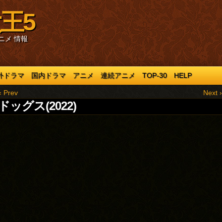
王5
ニメ 情報
外ドラマ
国内ドラマ
アニメ
連続アニメ
TOP-30
HELP
‹ Prev
Next ›
ッグス(2022)